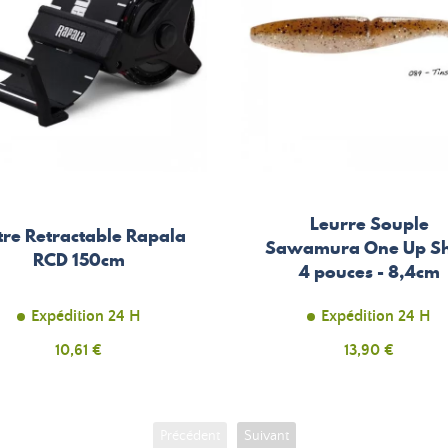
Leurre Souple
re Retractable Rapala
Sawamura One Up S
RCD 150cm
4 pouces - 8,4cm
Expédition 24 H
Expédition 24 H
Prix
10,61 €
Prix
13,90 €
Précédent
Suivant