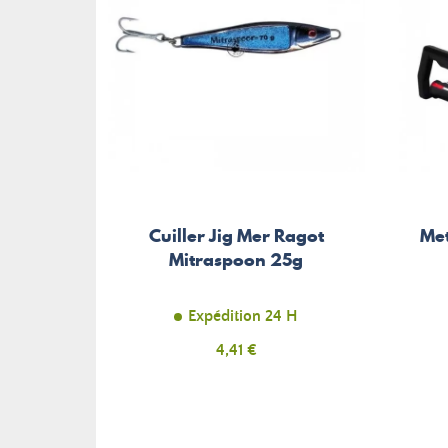
Cuiller Jig Mer Ragot
Met
Mitraspoon 25g
Expédition 24 H
Prix
4,41 €