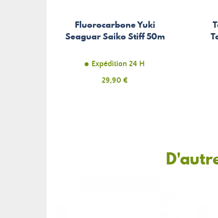
Fluorocarbone Yuki
T
Seaguar Saiko Stiff 50m
T
Expédition 24 H
Prix
29,90 €
D'autr