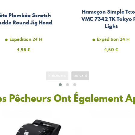
Hameçon Simple Tex
ête Plombée Scratch
VMC 7342 TK Tokyo 
ackle Round Jig Head
Light
Expédition 24 H
Expédition 24 H
Prix
4,96 €
Prix
4,50 €
Précédent
Suivant
es Pêcheurs Ont Également A