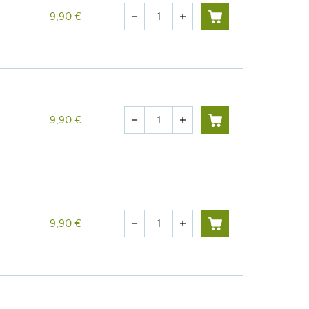
Quantité
9,90 €
remove
add
Quantité
9,90 €
remove
add
Quantité
9,90 €
remove
add