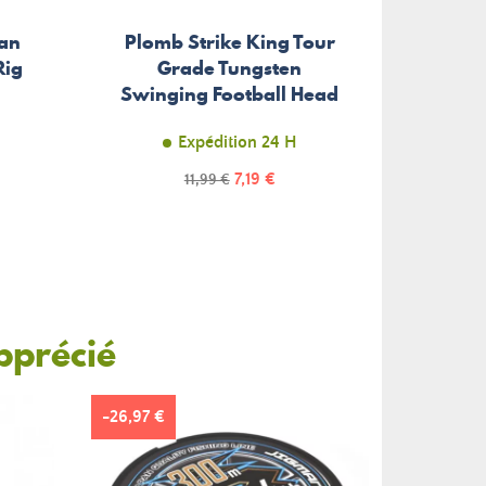
an
Plomb Strike King Tour
Rig
Grade Tungsten
Plom
Swinging Football Head
Expédition 24 H
E
Prix
Prix
7,19 €
11,99 €
de
base
pprécié
-26,97 €