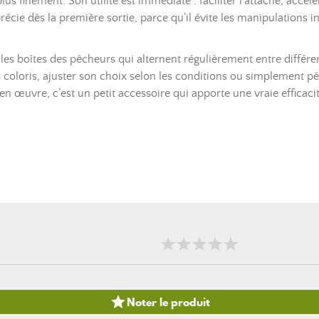
plus finement. Son utilité est immédiate : faciliter l’attache, ac
récie dès la première sortie, parce qu’il évite les manipulations in
les boîtes des pêcheurs qui alternent régulièrement entre différen
es coloris, ajuster son choix selon les conditions ou simplement 
en œuvre, c’est un petit accessoire qui apporte une vraie efficaci

Noter le produit