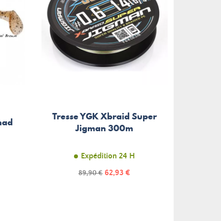
Tresse YGK Xbraid Super
Mo
had
Jigman 300m
Shim
Expédition 24 H
Prix
Prix
62,93 €
89,90 €
de
base