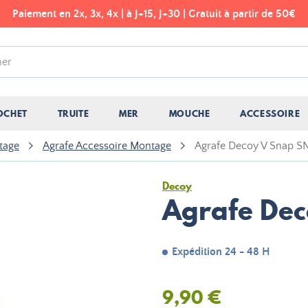
Paiement en 2x, 3x, 4x | à J+15, J+30 | Gratuit à partir de 50€
OCHET
TRUITE
MER
MOUCHE
ACCESSOIRE
tage
Agrafe Accessoire Montage
Agrafe Decoy V Snap S
Decoy
Agrafe Dec
Expédition 24 - 48 H
9,90 €