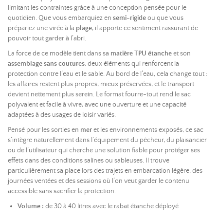
limitant les contraintes grâce à une conception pensée pour le
quotidien. Que vous embarquiez en
semi-rigide
ou que vous
prépariez une virée à la
plage
, il apporte ce sentiment rassurant de
pouvoir tout garder à l’abri.
La force de ce modèle tient dans sa
matière TPU étanche
et son
assemblage sans coutures
, deux éléments qui renforcent la
protection contre l’eau et le sable. Au bord de l’eau, cela change tout :
les affaires restent plus propres, mieux préservées, et le transport
devient nettement plus serein. Le format fourre-tout rend le sac
polyvalent et facile à vivre, avec une ouverture et une capacité
adaptées à des usages de loisir variés.
Pensé pour les sorties en
mer
et les environnements exposés, ce sac
s’intègre naturellement dans l’équipement du pêcheur, du plaisancier
ou de l’utilisateur qui cherche une solution fiable pour protéger ses
effets dans des conditions salines ou sableuses. Il trouve
particulièrement sa place lors des trajets en embarcation légère, des
journées ventées et des sessions où l’on veut garder le contenu
accessible sans sacrifier la protection.
Volume :
de 30 à 40 litres avec le rabat étanche déployé