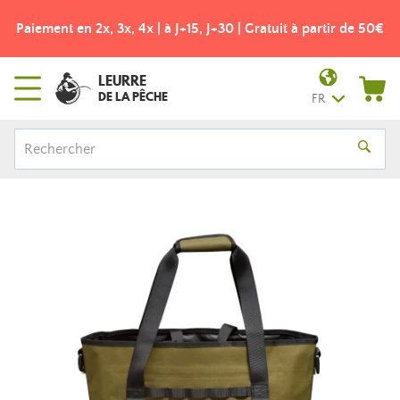
Paiement en 2x, 3x, 4x | à J+15, J+30 | Gratuit à partir de 50€
LEURRE
DE LA PÊCHE
FR