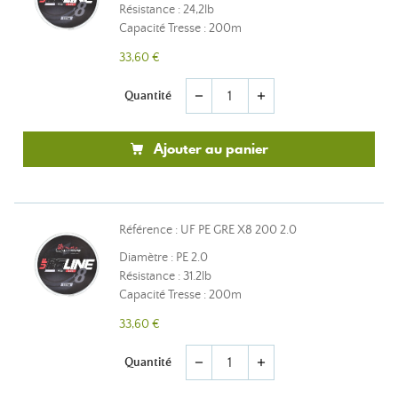
Résistance : 24,2lb
Capacité Tresse : 200m
33,60 €
Quantité
remove
add
Ajouter au panier
Référence : UF PE GRE X8 200 2.0
Diamètre : PE 2.0
Résistance : 31.2lb
Capacité Tresse : 200m
33,60 €
Quantité
remove
add