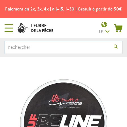
Paiement en 2x, 3x, 4x | à J+15, J+30 | Gratuit à partir de 50€
LEURRE
DE LA PÊCHE
FR