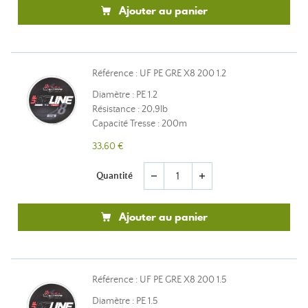
Ajouter au panier
Référence : UF PE GRE X8 200 1.2
Diamètre : PE 1.2
Résistance : 20,9lb
Capacité Tresse : 200m
33,60 €
Quantité
remove
add
Ajouter au panier
Référence : UF PE GRE X8 200 1.5
Diamètre : PE 1.5