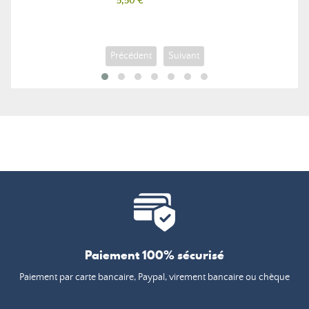
Prix
5,50 €
Précédent
Suivant
Paiement 100% sécurisé
Paiement par carte bancaire, Paypal, virement bancaire ou chèque