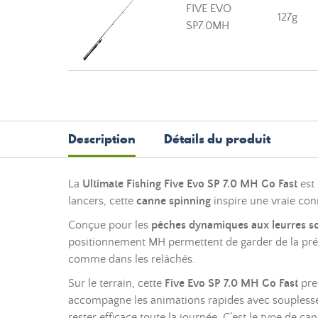
FIVE EVO
127g
SP7.0MH
Description
Détails du produit
La
Ultimate Fishing Five Evo SP 7.0 MH Go Fast
est 
lancers, cette
canne spinning
inspire une vraie con
Conçue pour les
pêches dynamiques aux leurres s
positionnement MH permettent de garder de la prés
comme dans les relâchés.
Sur le terrain, cette
Five Evo SP 7.0 MH Go Fast
pren
accompagne les animations rapides avec souplesse et
rester efficace toute la journée. C’est le type de