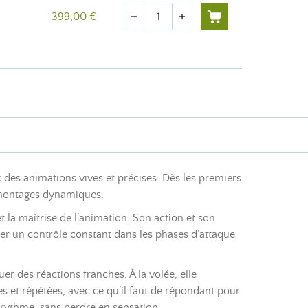
Quantité
399,00 €
remove
add
 des animations vives et précises. Dès les premiers
s montages dynamiques.
 et la maîtrise de l’animation. Son action et son
er un contrôle constant dans les phases d’attaque
er des réactions franches. À la volée, elle
s et répétées, avec ce qu’il faut de répondant pour
 rythme, sans perdre en sensation.