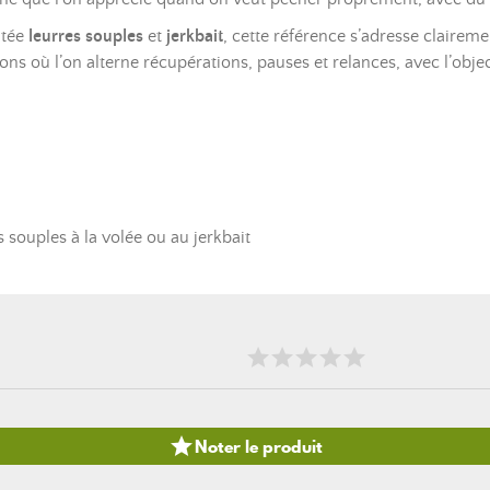
ntée
leurres souples
et
jerkbait
, cette référence s’adresse clairem
ions où l’on alterne récupérations, pauses et relances, avec l’obj
souples à la volée ou au jerkbait

Noter le produit