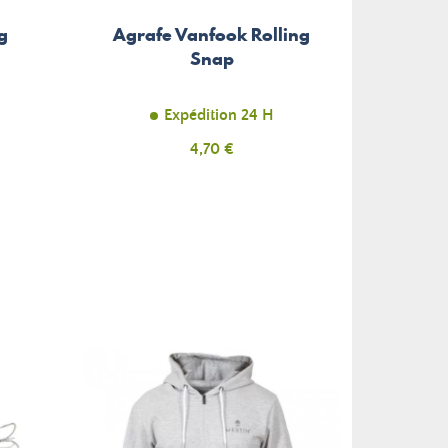
g
Agrafe Vanfook Rolling
Cann
Snap
W
Expédition 24 H
Prix
4,70 €