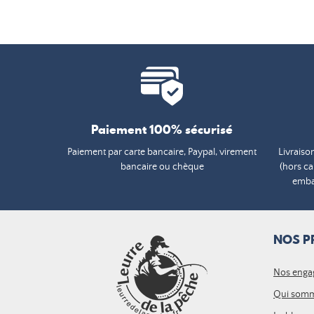
Paiement 100% sécurisé
Paiement par carte bancaire, Paypal, virement
Livraiso
bancaire ou chèque
(hors c
embal
NOS P
Nos enga
Qui somm