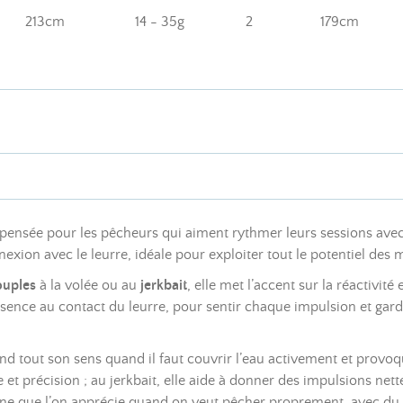
213cm
14 - 35g
2
179cm
pensée pour les pêcheurs qui aiment rythmer leurs sessions avec
nexion avec le leurre, idéale pour exploiter tout le potentiel de
ouples
à la volée ou au
jerkbait
, elle met l’accent sur la réactivité
ence au contact du leurre, pour sentir chaque impulsion et gard
d tout son sens quand il faut couvrir l’eau activement et provoqu
 précision ; au jerkbait, elle aide à donner des impulsions nette
 canne que l’on apprécie quand on veut pêcher proprement, avec du