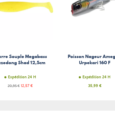
urre Souple Megabass
Poisson Nageur Ameg
zedong Shad 12,5cm
Urpekari 160 F
Expédition 24 H
Expédition 24 H
Prix
Prix
12,57 €
Prix
35,99 €
20,95 €
de
base