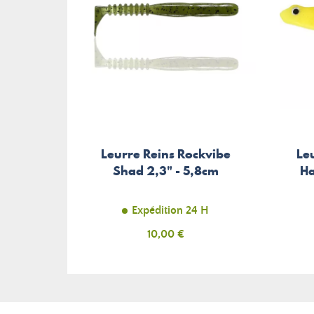
Leurre Reins Rockvibe
Le
Shad 2,3" - 5,8cm
Ha
Expédition 24 H
Prix
10,00 €