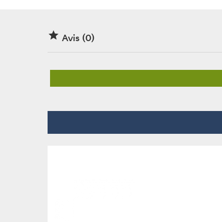

Avis (0)