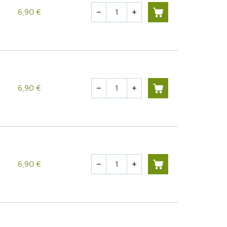
Quantité
6,90 €
remove
add
Quantité
6,90 €
remove
add
Quantité
6,90 €
remove
add