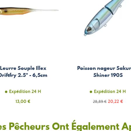
Leurre Souple Illex
Poisson nageur Sakur
Driftfry 2.5" - 6,5cm
Shiner 190S
Expédition 24 H
Expédition 24 H
Prix
Prix
13,00 €
Prix
20,22 €
28,89 €
de
base
es Pêcheurs Ont Également A