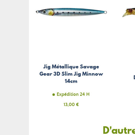
Jig Métallique Savage
Gear 3D Slim Jig Minnow
14cm
Expédition 24 H
Prix
13,00 €
D'autr