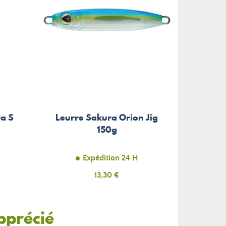
a S
Leurre Sakura Orion Jig
150g
Expédition 24 H
Prix
13,30 €
pprécié