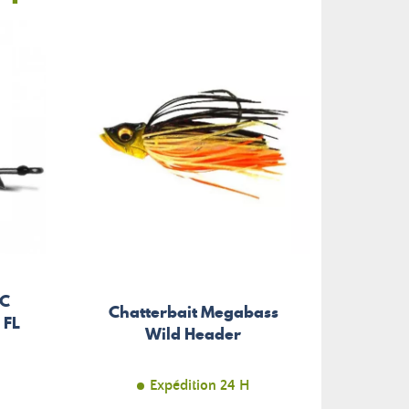
MC
Chatterbait Megabass
Leur
 FL
Wild Header
Powe
Expédition 24 H