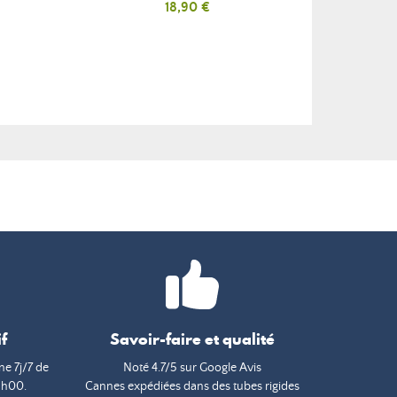
Prix
18,90 €
f
Savoir-faire et qualité
e 7j/7 de
Noté 4.7/5 sur Google Avis
9h00.
Cannes expédiées dans des tubes rigides