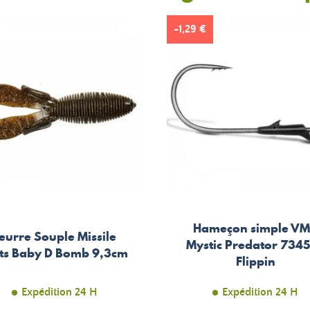
-1,29 €
Hameçon simple V
eurre Souple Missile
Mystic Predator 7345
its Baby D Bomb 9,3cm
Flippin
Expédition 24 H
Expédition 24 H