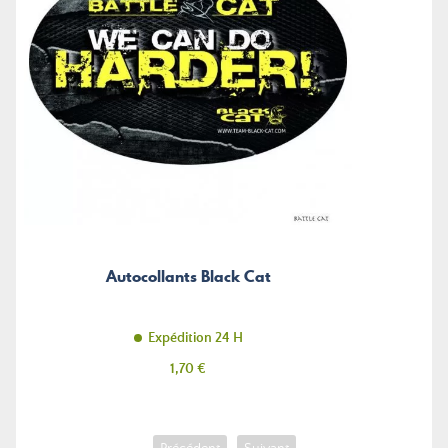
Autocollants Black Cat
Expédition 24 H
Prix
1,70 €