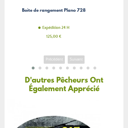
Boite de rangement Plano 728
Expédition 24 H
Prix
125,00 €
Précédent
Suivant
D'autres Pêcheurs Ont
Également Apprécié