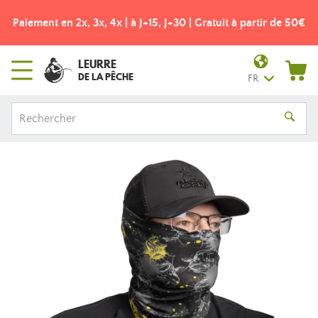
Paiement en 2x, 3x, 4x | à J+15, J+30 | Gratuit à partir de 50€
LEURRE
DE LA PÊCHE
FR