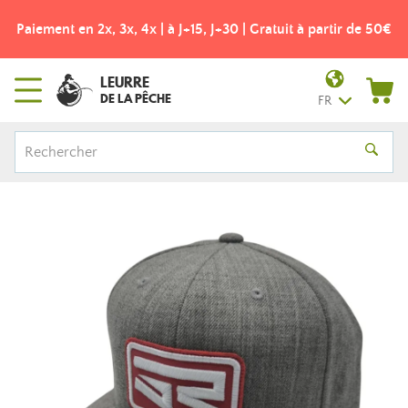
Paiement en 2x, 3x, 4x | à J+15, J+30 | Gratuit à partir de 50€
LEURRE
DE LA PÊCHE
FR