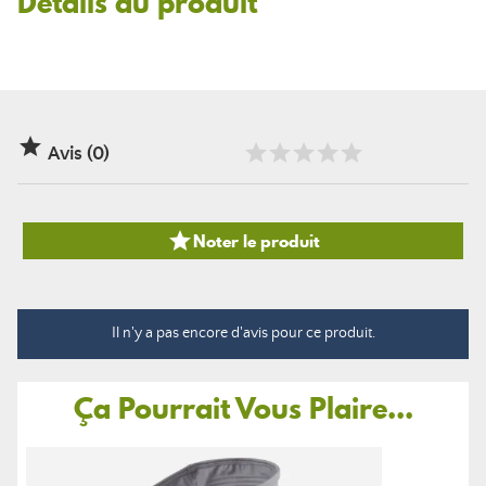
Détails du produit

Avis (0)

Noter le produit
Il n'y a pas encore d'avis pour ce produit.
Ça Pourrait Vous Plaire...