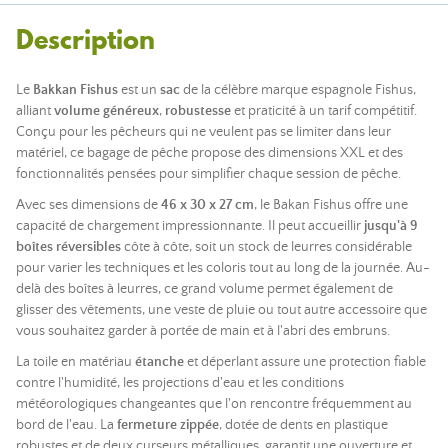
Description
Le
Bakkan Fishus
est un
sac
de la célèbre marque espagnole Fishus,
alliant
volume généreux
,
robustesse
et praticité à un tarif compétitif.
Conçu pour les pêcheurs qui ne veulent pas se limiter dans leur
matériel, ce bagage de pêche propose des dimensions XXL et des
fonctionnalités pensées pour simplifier chaque session de pêche.
Avec ses dimensions de
46 x 30 x 27 cm
, le Bakan Fishus offre une
capacité de chargement impressionnante. Il peut accueillir
jusqu'à 9
boîtes réversibles
côte à côte, soit un stock de leurres considérable
pour varier les techniques et les coloris tout au long de la journée. Au-
delà des boîtes à leurres, ce grand volume permet également de
glisser des vêtements, une veste de pluie ou tout autre accessoire que
vous souhaitez garder à portée de main et à l'abri des embruns.
La toile en matériau
étanche
et déperlant assure une protection fiable
contre l'humidité, les projections d'eau et les conditions
météorologiques changeantes que l'on rencontre fréquemment au
bord de l'eau. La
fermeture zippée
, dotée de dents en plastique
robustes et de deux curseurs métalliques, garantit une ouverture et