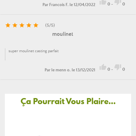


0
-
0
Par
Francois F.
le 12/04/2022





(
5
/
5
)
moulinet
super moulinet casting parfait


0
-
0
Par
le menn o.
le 13/12/2021
Ça Pourrait Vous Plaire...