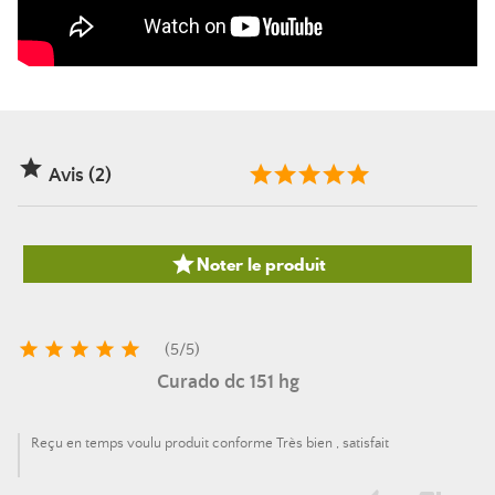

Avis (2)

Noter le produit





(
5
/
5
)
Curado dc 151 hg
Reçu en temps voulu produit conforme Très bien , satisfait