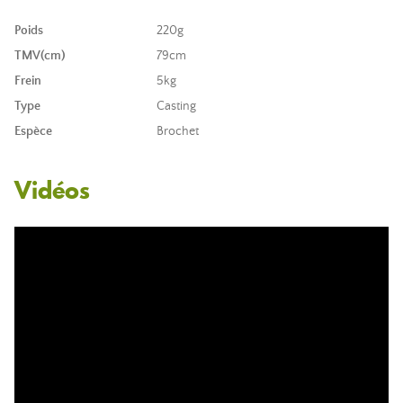
Poids
220g
TMV(cm)
79cm
Frein
5kg
Type
Casting
Espèce
Brochet
Vidéos