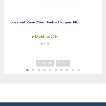
Buzzbait River2Sea Double Plopper 148
Expédition 24 H
Prix
17,99 €
Précédent
Suivant