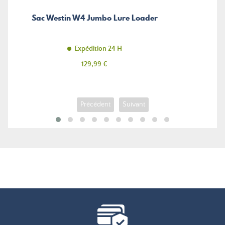
Sac Westin W4 Jumbo Lure Loader
Expédition 24 H
Prix
129,99 €
Précédent
Suivant