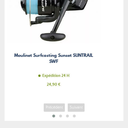
Moulinet Surfcasting Sunset SUNTRAIL
SWF
Expédition 24 H
Prix
24,90 €
Précédent
Suivant