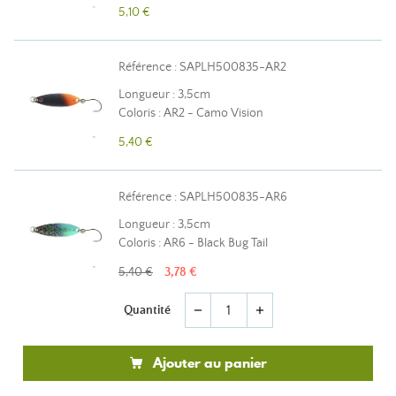
5,10 €
Référence : SAPLH500835-AR2
Longueur : 3,5cm
Coloris : AR2 - Camo Vision
5,40 €
Référence : SAPLH500835-AR6
Longueur : 3,5cm
Coloris : AR6 - Black Bug Tail
5,40 €
3,78 €
Quantité
remove
add
Ajouter au panier