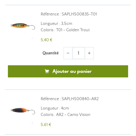
Référence : SAPLH500835-T01
Longueur : 3,5cm
Coloris : T01 - Golden Trout
5,40 €
Quantité
remove
add
Ajouter au panier
Référence : SAPLH500840-AR2
Longueur : 4cm
Coloris : AR2 - Camo Vision
5,61 €