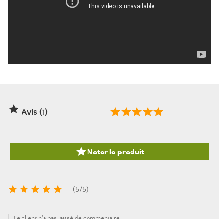

Avis (1)

Noter le produit





(
5
/
5
)
Le client n'a pas laissé de commentaire.