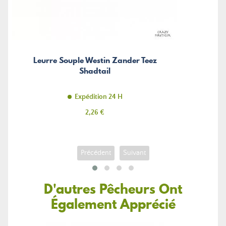
Leurre Souple Westin Zander Teez
Shadtail
Expédition 24 H
Prix
2,26 €
Précédent
Suivant
D'autres Pêcheurs Ont
Également Apprécié