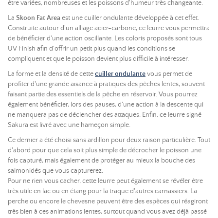
être variées, nombreuses et les poissons d'humeur très changeante.
La
Skoon Fat Area
est une cuiller ondulante développée à cet effet.
Construite autour d'un alliage acier-carbone, ce leurre vous permettra
de bénéficier d'une action oscillante. Les coloris proposés sont tous
UV Finish afin d'offrir un petit plus quand les conditions se
compliquent et que le poisson devient plus difficile à intéresser.
La forme et la densité de cette
cuiller ondulante
vous permet de
profiter d'une grande aisance à pratiques des pêches lentes, souvent
faisant partie des essentiels de la pêche en réservoir. Vous pourrez
également bénéficier, lors des pauses, d'une action à la descente qui
ne manquera pas de déclencher des attaques. Enfin, ce leurre signé
Sakura est livré avec une hameçon simple.
Ce dernier a été choisi sans ardillon pour deux raison particulière. Tout
d'abord pour que cela soit plus simple de décrocher le poisson une
fois capturé, mais également de protéger au mieux la bouche des
salmonidés que vous capturerez.
Pour ne rien vous cacher, cette leurre peut également se révéler être
très utile en lac ou en étang pour la traque d'autres carnassiers. La
perche ou encore le chevesne peuvent être des espèces qui réagiront
très bien à ces animations lentes, surtout quand vous avez déjà passé