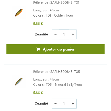
Référence : SAPLH500845-T01
Longueur : 4,5cm
Coloris : T01 - Golden Trout
5,86 €
Quantité
remove
add
Ajouter au panier
Référence : SAPLH500845-T05
Longueur : 4,5cm
Coloris : T05 - Natural Belly Trout
5,86 €
Quantité
remove
add