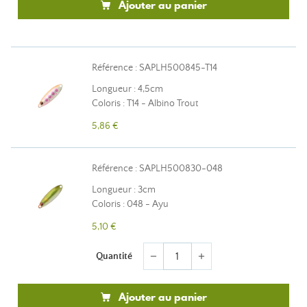
Ajouter au panier
Référence : SAPLH500845-T14
Longueur : 4,5cm
Coloris : T14 - Albino Trout
5,86 €
Référence : SAPLH500830-048
Longueur : 3cm
Coloris : 048 - Ayu
5,10 €
Quantité
remove
add
Ajouter au panier