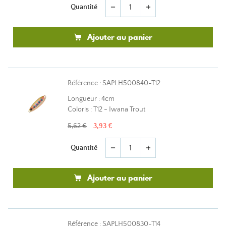
Quantité
remove
add
Ajouter au panier
Référence : SAPLH500840-T12
Longueur : 4cm
Coloris : T12 - Iwana Trout
5,62 €
3,93 €
Quantité
remove
add
Ajouter au panier
Référence : SAPLH500830-T14