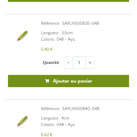
Référence : SAPLH500835-048
Longueur : 3,5cm
Coloris : 048 - Ayu
5,40 €
Quantité
remove
add
Ajouter au panier
Référence : SAPLH500840-048
Longueur : 4cm
Coloris : 048 - Ayu
5,62 €