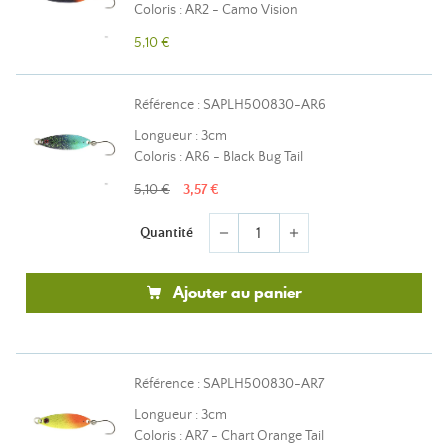
Coloris : AR2 - Camo Vision
5,10 €
Référence : SAPLH500830-AR6
Longueur : 3cm
Coloris : AR6 - Black Bug Tail
5,10 €
3,57 €
Quantité
remove
add
Ajouter au panier
Référence : SAPLH500830-AR7
Longueur : 3cm
Coloris : AR7 - Chart Orange Tail