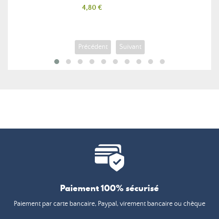
Prix
4,80 €
Précédent
Suivant
Paiement 100% sécurisé
Paiement par carte bancaire, Paypal, virement bancaire ou chèque