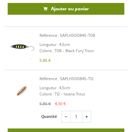
Ajouter au panier
Référence : SAPLH500845-T08
Longueur : 4,5cm
Coloris : T08 - Black Fury Trout
5,86 €
Référence : SAPLH500845-T12
Longueur : 4,5cm
Coloris : T12 - Iwana Trout
5,86 €
4,10 €
Quantité
remove
add