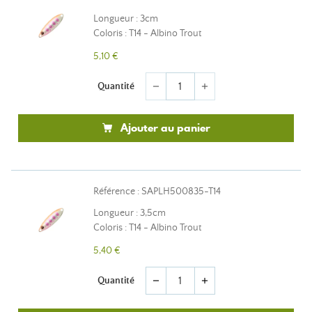
Longueur : 3cm
Coloris : T14 - Albino Trout
5,10 €
Quantité
remove
add
Ajouter au panier
Référence : SAPLH500835-T14
Longueur : 3,5cm
Coloris : T14 - Albino Trout
5,40 €
Quantité
remove
add