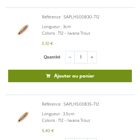
Référence : SAPLH500830-T12
Longueur : 3cm
Coloris : T12 - Iwana Trout
5,10 €
Quantité
remove
add
Ajouter au panier
Référence : SAPLH500835-T12
Longueur : 3,5cm
Coloris : T12 - Iwana Trout
5,40 €