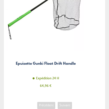
Epuisette Gunki Float Drift Handle
Expédition 24 H
Prix
64,96 €
Précédent
Suivant