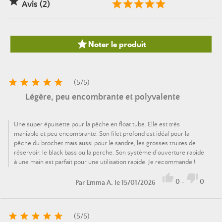

Avis (2)

Noter le produit





(
5
/
5
)
Légère, peu encombrante et polyvalente
Une super épuisette pour la pêche en float tube. Elle est très
maniable et peu encombrante. Son filet profond est idéal pour la
pêche du brochet mais aussi pour le sandre, les grosses truites de
réservoir, le black bass ou la perche. Son système d'ouverture rapide
à une main est parfait pour une utilisation rapide. Je recommande !


0
-
0
Par
Emma A.
le 15/01/2026





(
5
/
5
)