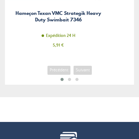
Hameçon Texan VMC Strategik Heavy
Duty Swimbait 7346
Expédition 24 H
Prix
5,91 €
Précédent
Suivant