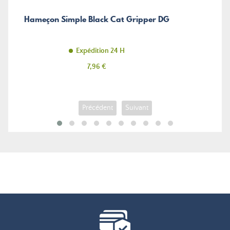
Hameçon Simple Black Cat Gripper DG
Expédition 24 H
Prix
7,96 €
Précédent
Suivant