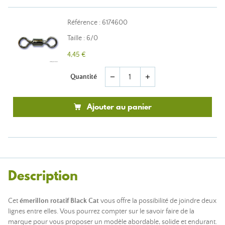
Référence : 6174600
Taille : 6/0
4,45 €
Quantité
remove
add
Ajouter au panier
Description
Cet
émerillon rotatif Black Cat
vous offre la possibilité de joindre deux
lignes entre elles. Vous pourrez compter sur le savoir faire de la
marque pour vous proposer un modèle abordable, solide et endurant.