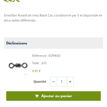
Emerillon Rotatif de chez Black Cat, conditionné par 5 et disponible en
deux tailles différentes.
Déclinaisons
Référence : 6174400
Taille : 3/0
4,45 €
Quantité
remove
add
Ajouter au panier