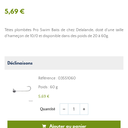
5,69 €
Têtes plombées Pro Swim Baits de chez Delalande, doté d'une taille
d'hameçon de 10/0 et disponible dans des poids de 20 à 60g.
Déclinaisons
Référence : 03551060
Poids : 60 g
5,69 €
Quantité
remove
add
Ajouter au panier