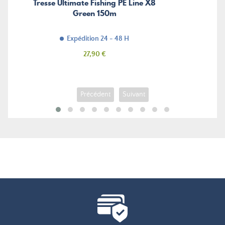
Tresse Ultimate Fishing PE Line X8
Green 150m
Expédition 24 - 48 H
Prix
27,90 €
Précédent
Suivant