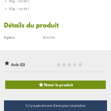
40g - Lot de 1
60g - Lot de 1
Détails du produit
Espèce
Brochet

Avis (0)

Noter le produit
Il n'y a pas encore d'avis pour ce produit.