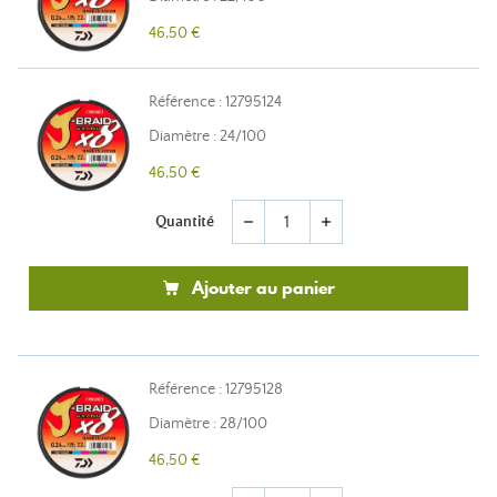
46,50 €
Référence : 12795124
Diamètre : 24/100
46,50 €
Quantité
remove
add
Ajouter au panier
Référence : 12795128
Diamètre : 28/100
46,50 €