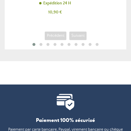
Expédition 24 H
Prix
10,90 €
Précédent
Suivant
Paiement 100% sécurisé
Paiement par carte bancaire, Paypal, virement bancaire ou chèque