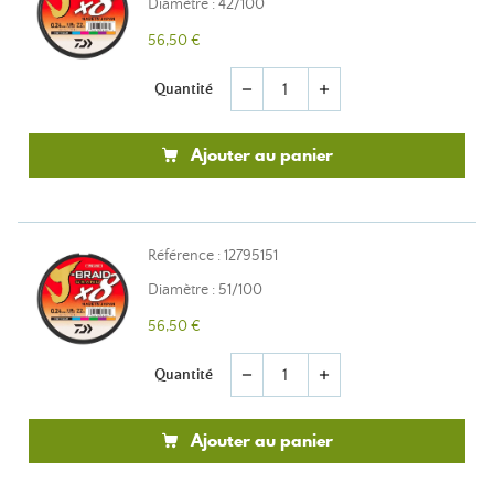
Diamètre : 42/100
56,50 €
Quantité
remove
add
Ajouter au panier
Référence : 12795151
Diamètre : 51/100
56,50 €
Quantité
remove
add
Ajouter au panier