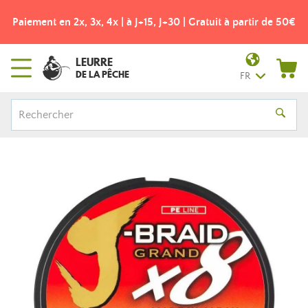
partir de 50€
Frais de port offerts dès 49€ ! - Point relais Co
LEURRE
DE LA PÊCHE
FR