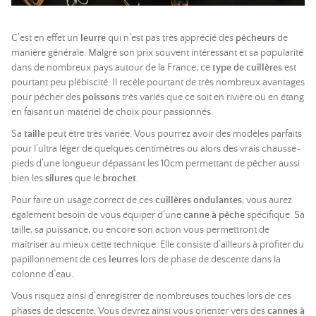
C’est en effet un
leurre
qui n’est pas très apprécié des
pêcheurs
de
manière générale. Malgré son prix souvent intéressant et sa popularité
dans de nombreux pays autour de la France, ce
type de cuillères
est
pourtant peu plébiscité. Il recèle pourtant de très nombreux avantages
pour pêcher des
poissons
très variés que ce soit en rivière ou en étang
en faisant un matériel de choix pour passionnés.
Sa
taille
peut être très variée. Vous pourrez avoir des modèles parfaits
pour l’ultra léger de quelques centimètres ou alors des vrais chausse-
pieds d’une longueur dépassant les 10cm permettant de pêcher aussi
bien les
silures
que le
brochet
.
Pour faire un usage correct de ces
cuillères ondulantes
, vous aurez
également besoin de vous équiper d’une
canne à pêche
spécifique. Sa
taille, sa puissance, ou encore son action vous permettront de
maîtriser au mieux cette technique. Elle consiste d’ailleurs à profiter du
papillonnement de ces
leurres
lors de phase de descente dans la
colonne d’eau.
Vous risquez ainsi d’enregistrer de nombreuses touches lors de ces
phases de descente. Vous devrez ainsi vous orienter vers des
cannes à