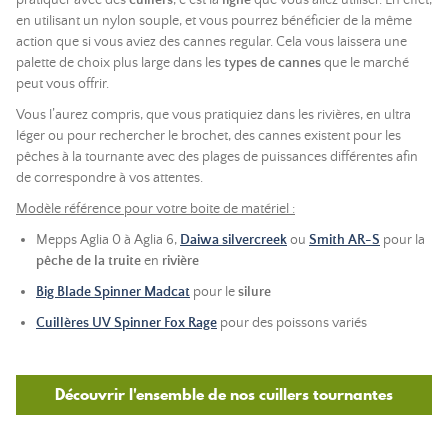
pratiquer avec des
cuillers
, c’est la
ligne
que vous allez utiliser. En effet,
en utilisant un nylon souple, et vous pourrez bénéficier de la même
action que si vous aviez des cannes regular. Cela vous laissera une
palette de choix plus large dans les
types de cannes
que le marché
peut vous offrir.
Vous l’aurez compris, que vous pratiquiez dans les rivières, en ultra
léger ou pour rechercher le brochet, des cannes existent pour les
pêches à la tournante avec des plages de puissances différentes afin
de correspondre à vos attentes.
Modèle référence pour votre boite de matériel :
Mepps Aglia 0 à Aglia 6,
Daiwa silvercreek
ou
Smith AR-S
pour la
pêche de la truite
en
rivière
Big Blade Spinner Madcat
pour le
silure
Cuillères UV Spinner Fox Rage
pour des poissons variés
Découvrir l'ensemble de nos cuillers tournantes