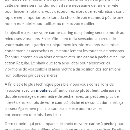
cette dernière sera ronde, moins il sera nécessaire de ramener vite
pour lancer la rotation. Vous découvrirez alors que les vibrations sont
rapidement importantes faisant du choix de votre
canne à pêche
une
notion essentielle pour utiliser au mieux votre
cuiller
.
L’objectif majeur de votre
canne casting
ou
spinning
sera d’amortir au
mieux ses vibrations. En les éliminant de la sensation au creux de
votre main, vous garderez uniquement les informations transmises
concernant les accroches ou éventuellement les touches de poissons.
Techniquement, on va alors orienter vers une
canne à pêche
avec une
action Regular. Le blank que sera ainsi idéal pour absorber les
vibrations de vos cuillers et ainsi mettre à disposition des sensations
non polluées par ces dernières.
À fin d’être le plus technique possible, nous vous conseillons de
l’associer avec un
moulinet
offrant un
ratio plutôt lent
. Cela aura le
double avantage de permettre de pêcher avec un petit peu plus de
liberté dans le choix de votre
canne à pêche
et de son
action
, mais ça
laissera également plus d’aisance au leurre pour travailler
correctement une fois dans l’eau.
Dernier point qui peut impacter le choix de votre
canne à pêche
pour