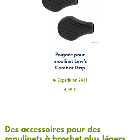
Poignée pour
moulinet Lew's
Combat Grip
Expédition 24 H
Prix
4,99 €
Des accessoires pour des
moulinets à brochet plus légers