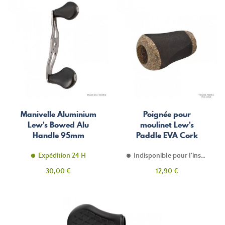
Manivelle Aluminium
Poignée pour
Lew's Bowed Alu
moulinet Lew's
Handle 95mm
Paddle EVA Cork
Expédition 24 H
Indisponible pour l'instant
Prix
Prix
30,00 €
12,90 €