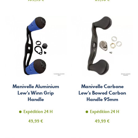
Manivelle Aluminium
Manivelle Carbone
Lew's Winn Grip
Lew's Bowed Carbon
Handle
Handle 95mm
Expédition 24 H
Expédition 24 H
Prix
Prix
49,99 €
49,99 €