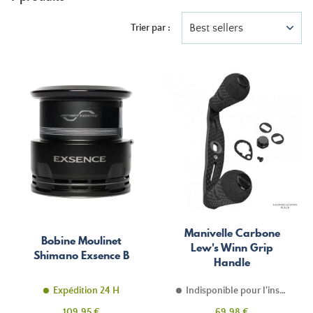
Best sellers
Trier par :
Manivelle Carbone
Bobine Moulinet
Lew's Winn Grip
Shimano Exsence B
Handle
Expédition 24 H
Indisponible pour l'instant
Prix
Prix
109,95 €
69,98 €