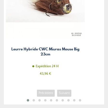
Leurre Hybride CWC Miuras Mouse Big
23cm
Expédition 24 H
Prix
43,96 €
Précédent
Suivant