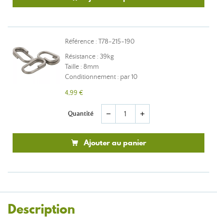
Référence : T78-215-190
Résistance : 39kg
Taille : 8mm
Conditionnement : par 10
4,99 €
Quantité
remove
add
Ajouter au panier
Description