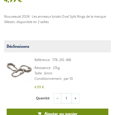
Nouveauté 2024 : Les anneaux brisés Oval Split Rings de la marque
Westin, disponible en 2 tailles.
Déclinaisons
Référence : T78-215-188
Résistance : 27kg
Taille : 6mm
Conditionnement : par 10
4,99 €
Quantité
remove
add
Ajouter au panier