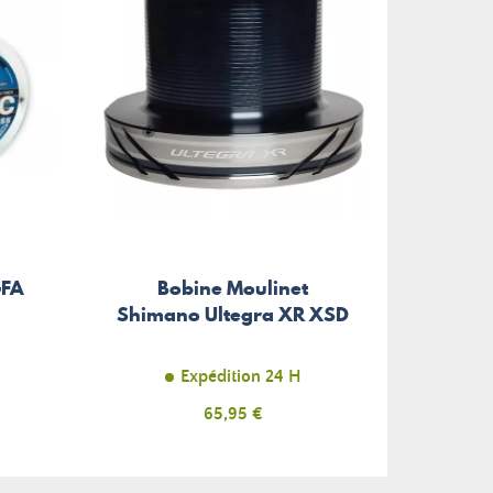
GFA
Bobine Moulinet
Shimano Ultegra XR XSD
Expédition 24 H
Prix
65,95 €