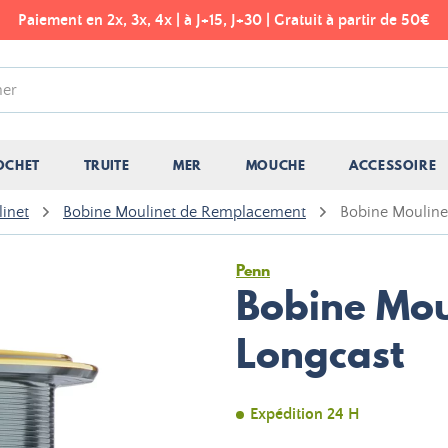
Paiement en 2x, 3x, 4x | à J+15, J+30 | Gratuit à partir de 50€
OCHET
TRUITE
MER
MOUCHE
ACCESSOIRE
inet
Bobine Moulinet de Remplacement
Bobine Mouline
Penn
Bobine Mou
Longcast
Expédition 24 H