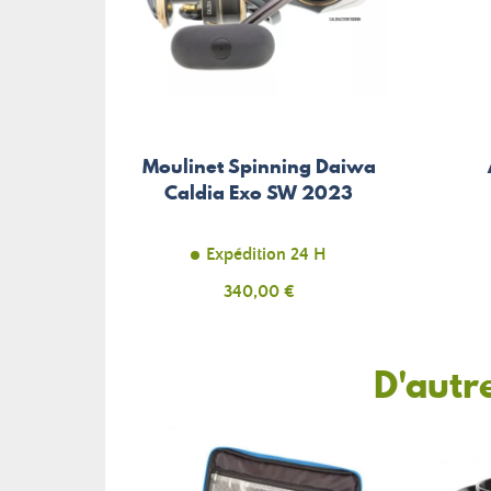
Moulinet Spinning Daiwa
Caldia Exo SW 2023
Expédition 24 H
Prix
340,00 €
D'autr