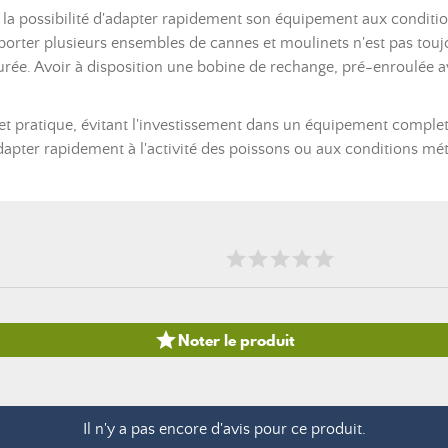
re la possibilité d'adapter rapidement son équipement aux condit
porter plusieurs ensembles de cannes et moulinets n'est pas toujo
ée. Avoir à disposition une bobine de rechange, pré-enroulée av
t pratique, évitant l'investissement dans un équipement complet s
adapter rapidement à l'activité des poissons ou aux conditions mé

Noter le produit
Il n'y a pas encore d'avis pour ce produit.