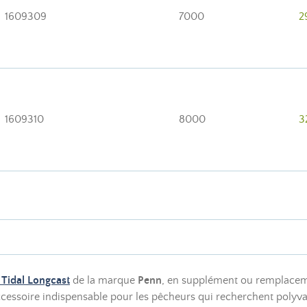
1609309
7000
2
1609310
8000
3
 Tidal Longcast
de la marque
Penn
, en supplément ou remplaceme
cessoire indispensable pour les pêcheurs qui recherchent polyvale