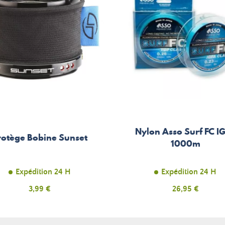
Nylon Asso Surf FC I
rotège Bobine Sunset
1000m
Expédition 24 H
Expédition 24 H
Prix
3,99 €
Prix
26,95 €