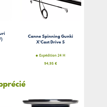
uri
Canne Spinning Gunki
F)
X'Cast Drive S
Expédition 24 H
Prix
94,95 €
pprécié