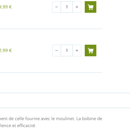
Quantité
9,99 €
remove
add
Quantité
2,99 €
remove
add
nt de celle fournie avec le moulinet. La bobine de
nce et efficacité.