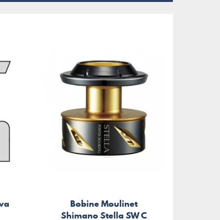
iwa
Bobine Moulinet
Hous
Shimano Stella SW C