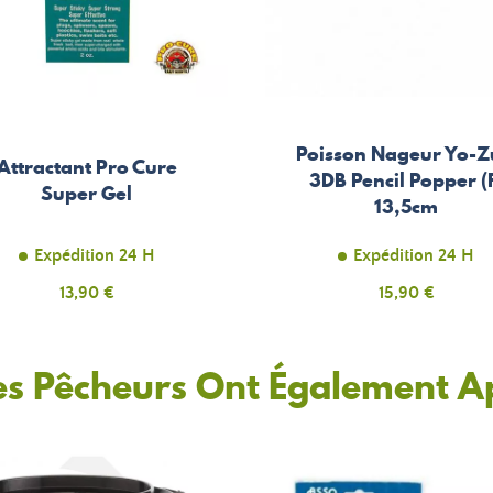
Poisson Nageur Yo-Z
Attractant Pro Cure
3DB Pencil Popper (
Super Gel
13,5cm
Expédition 24 H
Expédition 24 H
Prix
13,90 €
Prix
15,90 €
es Pêcheurs Ont Également A