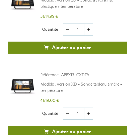
Modèle : Version 2D - Sonde traversante
plastique + température
3 514,99 €
Quantité
remove
add
Ajouter au panier
Référence : APEX13-CXDTA
Modèle : Version XD - Sonde tableau arrière +
température
4 519,00 €
Quantité
remove
add
Ajouter au panier