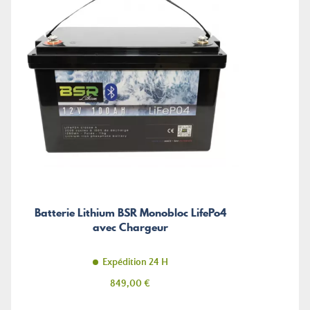
Batterie Lithium BSR Monobloc LifePo4
avec Chargeur
Expédition 24 H
Prix
849,00 €