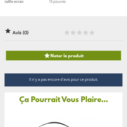
taille ecran
13 pouces

Avis (0)

Noter le produit
Il n'y a pas encore d'avis pour ce produit.
Ça Pourrait Vous Plaire...