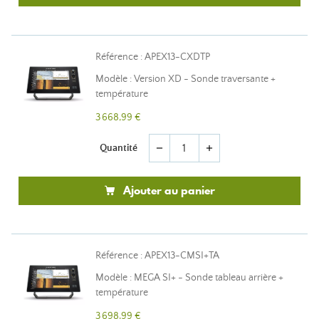
Référence : APEX13-CXDTP
Modèle : Version XD - Sonde traversante +
température
3 668,99 €
Quantité
remove
add
Ajouter au panier
Référence : APEX13-CMSI+TA
Modèle : MEGA SI+ - Sonde tableau arrière +
température
3 698,99 €