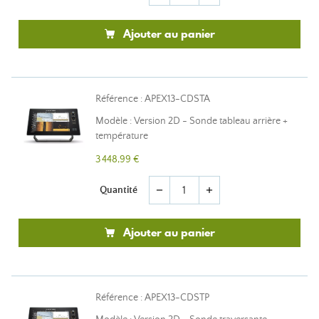
Ajouter au panier
Référence : APEX13-CDSTA
Modèle : Version 2D - Sonde tableau arrière +
température
3 448,99 €
Quantité
remove
add
Ajouter au panier
Référence : APEX13-CDSTP