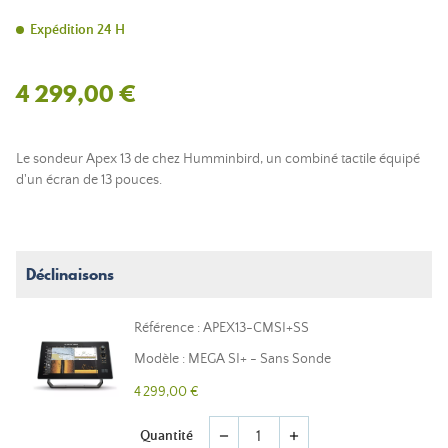
Expédition 24 H
4 299,00 €
Le sondeur Apex 13 de chez Humminbird, un combiné tactile équipé
d'un écran de 13 pouces.
Déclinaisons
Référence : APEX13-CMSI+SS
Modèle : MEGA SI+ - Sans Sonde
4 299,00 €
Quantité
remove
add