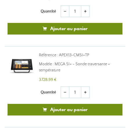
Quantité
remove
add
Ajouter au panier
Référence : APEX13-CMSI+TP
Modèle : MEGA SI+ - Sonde traversante +
température
3 728,99 €
Quantité
remove
add
Ajouter au panier