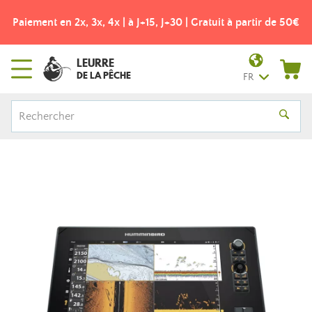
Paiement en 2x, 3x, 4x | à J+15, J+30 | Gratuit à partir de 50€
LEURRE
DE LA PÊCHE
FR