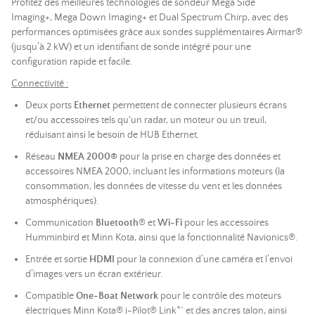
Profitez des meilleures technologies de sondeur Mega Side
Imaging+, Mega Down Imaging+ et Dual Spectrum Chirp, avec des
performances optimisées grâce aux sondes supplémentaires Airmar®
(jusqu’à 2 kW) et un identifiant de sonde intégré pour une
configuration rapide et facile.
Connectivité :
Deux ports
Ethernet
permettent de connecter plusieurs écrans
et/ou accessoires tels qu'un radar, un moteur ou un treuil,
réduisant ainsi le besoin de HUB Ethernet.
Réseau
NMEA 2000®
pour la prise en charge des données et
accessoires NMEA 2000, incluant les informations moteurs (la
consommation, les données de vitesse du vent et les données
atmosphériques).
Communication
Bluetooth
® et
Wi-Fi
pour les accessoires
Humminbird et Minn Kota, ainsi que la fonctionnalité Navionics®.
Entrée et sortie
HDMI
pour la connexion d’une caméra et l’envoi
d’images vers un écran extérieur.
Compatible
One-Boat Network
pour le contrôle des moteurs
électriques Minn Kota® i-Pilot® Link™ et des ancres talon, ainsi