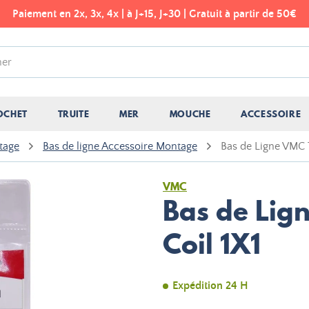
Paiement en 2x, 3x, 4x | à J+15, J+30 | Gratuit à partir de 50€
OCHET
TRUITE
MER
MOUCHE
ACCESSOIRE
tage
Bas de ligne Accessoire Montage
Bas de Ligne VMC 
VMC
Bas de Lig
Coil 1X1
Expédition 24 H