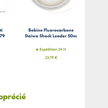
ti
Bobine Fluorocarbone
Têt
B79
Daiwa Shock Leader 50m
Maste
Expédition 24 H
Prix
23,79 €
pprécié