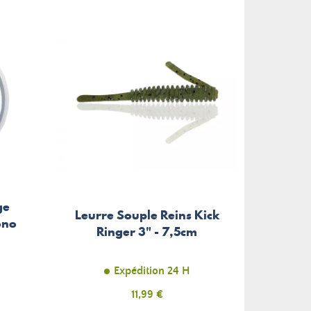
ge
Leurre Souple Reins Kick
Tress
ono
Ringer 3" - 7,5cm
X8 S
Expédition 24 H
Prix
11,99 €