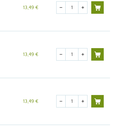
Quantité
13,49 €
remove
add
Quantité
13,49 €
remove
add
Quantité
13,49 €
remove
add