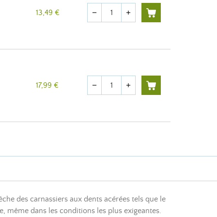
Quantité
13,49 €
remove
add
Quantité
17,99 €
remove
add
êche des carnassiers aux dents acérées tels que le
ce, même dans les conditions les plus exigeantes.