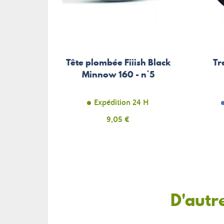
Tête plombée Fiiish Black
Tr
Minnow 160 - n°5
Expédition 24 H
Prix
9,05 €
D'autr