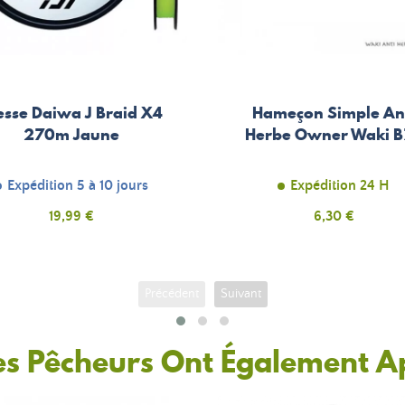
esse Daiwa J Braid X4
Hameçon Simple An
270m Jaune
Herbe Owner Waki 
Expédition 5 à 10 jours
Expédition 24 H
Prix
19,99 €
Prix
6,30 €
Précédent
Suivant
es Pêcheurs Ont Également A