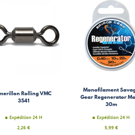
Monofilament Sava
merillon Rolling VMC
Gear Regenerator M
3541
30m
Expédition 24 H
Expédition 24 H
Prix
2,26 €
Prix
5,99 €