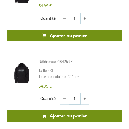
54,99 €
Quantité
remove
add
Ajouter au panier
Référence : 1642597
Taille : XL
Tour de poitrine : 124 cm
54,99 €
Quantité
remove
add
Ajouter au panier