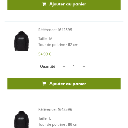
Ajouter au panier
Référence : 1642595
Taille : M
Tour de poitrine : 112 cm
54,99 €
Quantité
remove
add
Ajouter au panier
Référence : 1642596
Taille : L
Tour de poitrine : 118 cm