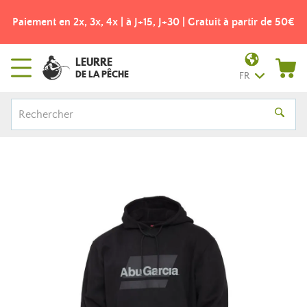
Paiement en 2x, 3x, 4x | à J+15, J+30 | Gratuit à partir de 50€
LEURRE
DE LA PÊCHE
FR