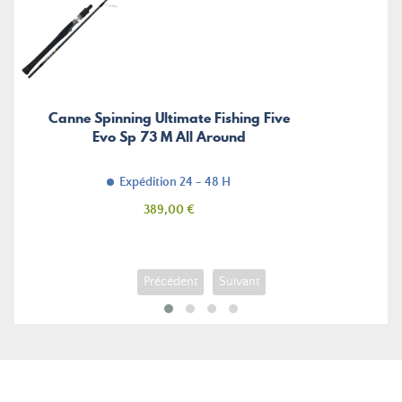
Canne Spinning Ultimate Fishing Five
Evo Sp 73 M All Around
Expédition 24 - 48 H
Prix
389,00 €
Précédent
Suivant