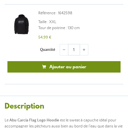
Référence : 1642598
Taille : XXL
Tour de poitrine : 130 cm
54,99 €
Quantité
remove
add
Ajouter au panier
Description
Le
Abu Garcia Flag Logo Hoodie
est le sweat à capuche idéal pour
accompagner les pêcheurs aussi bien au bord de l’eau que dans la vie