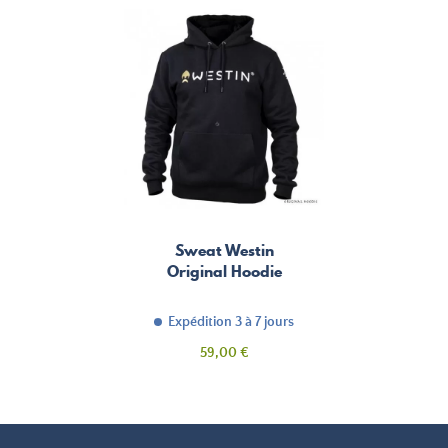
Sweat Westin
Original Hoodie
Expédition 3 à 7 jours
Prix
59,00 €