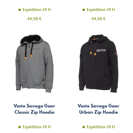
Expédition 24 H
Expédition 24 H
Prix
Prix
44,98 €
44,98 €
Veste Savage Gear
Veste Savage Gear
Classic Zip Hoodie
Urban Zip Hoodie
Expédition 24 H
Expédition 24 H