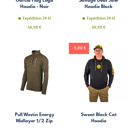
Garcia Flag Logo
Savage Gear Jaw
Hoodie - Noir
Hoodie Black
Expédition 24 H
Expédition 24 H
Prix
Prix
54,99 €
59,99 €
-9,80 €
Pull Westin Energy
Sweat Black Cat
Midlayer 1/2 Zip
Hoodie