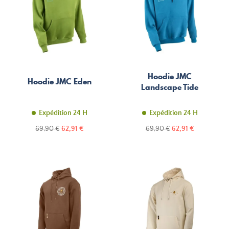
Hoodie JMC
Hoodie JMC Eden
Landscape Tide
Expédition 24 H
Expédition 24 H
Prix
Prix
Prix
Prix
69,90 €
62,91 €
69,90 €
62,91 €
de
de
base
base