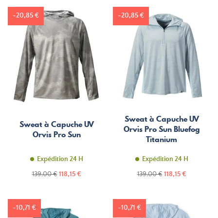
-20,85 €
-20,85 €
Sweat à Capuche UV
Sweat à Capuche UV
Orvis Pro Sun Bluefog
Orvis Pro Sun
Titanium
Expédition 24 H
Expédition 24 H
Prix
Prix
Prix
Prix
139,00 €
118,15 €
139,00 €
118,15 €
de
de
base
base
-10,71 €
-10,71 €