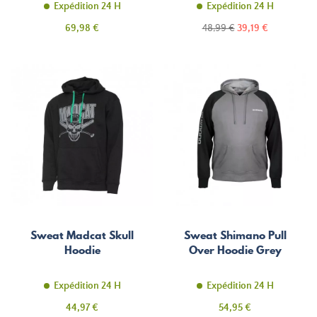
Expédition 24 H
Expédition 24 H
Prix
Prix
Prix
69,98 €
48,99 €
39,19 €
de
base
Sweat Madcat Skull
Sweat Shimano Pull
Hoodie
Over Hoodie Grey
Expédition 24 H
Expédition 24 H
Prix
Prix
44,97 €
54,95 €