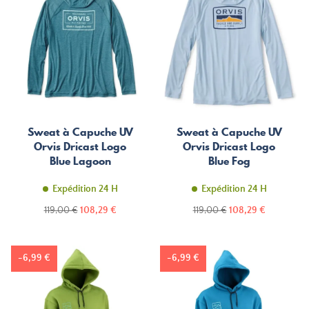
Sweat à Capuche UV
Sweat à Capuche UV
Orvis Dricast Logo
Orvis Dricast Logo
Blue Lagoon
Blue Fog
Expédition 24 H
Expédition 24 H
Prix
Prix
Prix
Prix
119,00 €
108,29 €
119,00 €
108,29 €
de
de
base
base
-6,99 €
-6,99 €