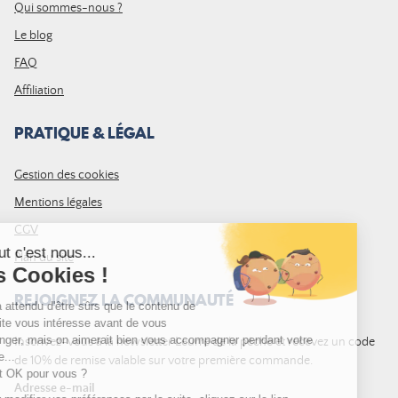
Qui sommes-nous ?
Le blog
FAQ
Affiliation
PRATIQUE & LÉGAL
Gestion des cookies
Mentions légales
CGV
Plan du site
REJOIGNEZ LA COMMUNAUTÉ
Inscrivez-vous à la newsletter Leurre de la pêche et recevez un code
de 10% de remise valable sur votre première commande.
Adresse e-mail