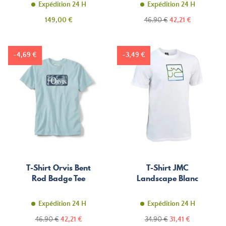
Expédition 24 H
Expédition 24 H
Prix
Prix
Prix
149,00 €
46,90 €
42,21 €
de
base
-4,69 €
-3,49 €
T-Shirt Orvis Bent
T-Shirt JMC
Rod Badge Tee
Landscape Blanc
Expédition 24 H
Expédition 24 H
Prix
Prix
Prix
Prix
46,90 €
42,21 €
34,90 €
31,41 €