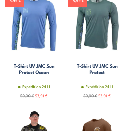
-5,99 €
-5,99 €
T-Shirt UV JMC Sun
T-Shirt UV JMC Sun
Protect Ocean
Protect
Expédition 24 H
Expédition 24 H
Prix
Prix
Prix
Prix
59,90 €
53,91 €
59,90 €
53,91 €
de
de
base
base