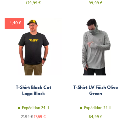
Prix
Prix
129,99 €
99,99 €
-4,40 €
T-Shirt Black Cat
T-Shirt UV Fiiish Olive
Logo Black
Green
Expédition 24 H
Expédition 24 H
Prix
Prix
Prix
21,99 €
17,59 €
64,99 €
de
base