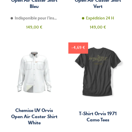
Open Air Caster Shirt
Open Air Caster Shirt
Bleu
Vert
Indisponible pour l'instant
Expédition 24 H
Prix
Prix
149,00 €
149,00 €
-4,69 €
Chemise UV Orvis
T-Shirt Orvis 1971
Open Air Caster Shirt
Camo Tees
White