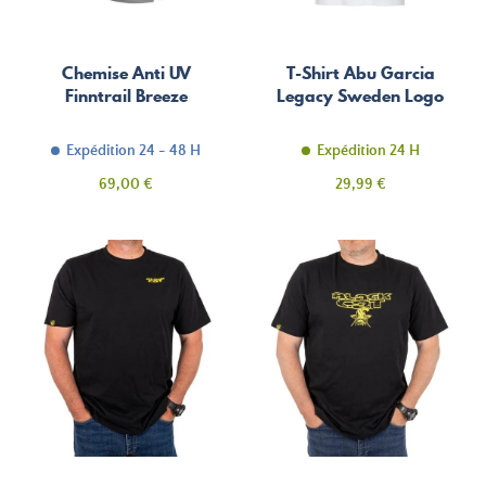
Chemise Anti UV
T-Shirt Abu Garcia
Finntrail Breeze
Legacy Sweden Logo
Expédition 24 - 48 H
Expédition 24 H
Prix
Prix
69,00 €
29,99 €