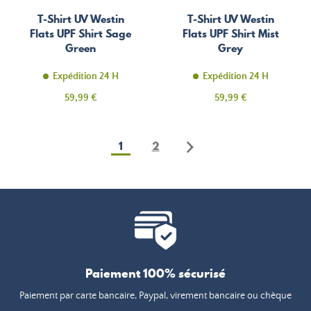
T-Shirt UV Westin
T-Shirt UV Westin
Flats UPF Shirt Sage
Flats UPF Shirt Mist
Green
Grey
Expédition 24 H
Expédition 24 H
Prix
Prix
59,99 €
59,99 €
1
2
Paiement 100% sécurisé
Paiement par carte bancaire, Paypal, virement bancaire ou chèque