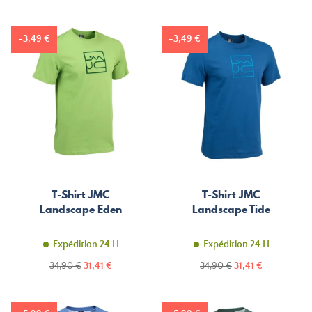
de
de
base
base
-3,49 €
-3,49 €
T-Shirt JMC
T-Shirt JMC
Landscape Eden
Landscape Tide
Expédition 24 H
Expédition 24 H
Prix
Prix
Prix
Prix
34,90 €
31,41 €
34,90 €
31,41 €
de
de
base
base