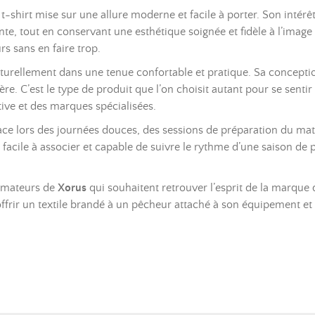
e t-shirt mise sur une allure moderne et facile à porter. Son intér
, tout en conservant une esthétique soignée et fidèle à l’image
rs sans en faire trop.
 naturellement dans une tenue confortable et pratique. Sa conception
ière. C’est le type de produit que l’on choisit autant pour se sent
tive et des marques spécialisées.
lace lors des journées douces, des sessions de préparation du maté
acile à associer et capable de suivre le rythme d’une saison de p
 amateurs de
Xorus
qui souhaitent retrouver l’esprit de la marque
rir un textile brandé à un pêcheur attaché à son équipement et à