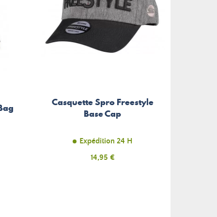
Casquette Spro Freestyle
Sweat
 Bag
Base Cap
Expédition 24 H
Prix
14,95 €