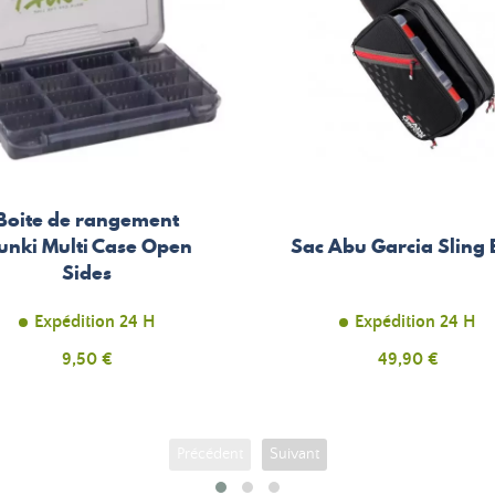
Boite de rangement
unki Multi Case Open
Sac Abu Garcia Sling
Sides
Expédition 24 H
Expédition 24 H
Prix
9,50 €
Prix
49,90 €
Précédent
Suivant