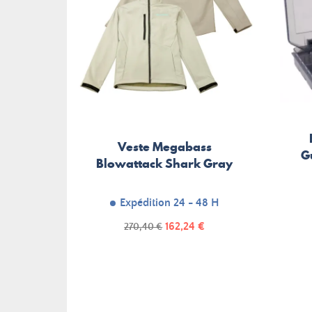
Veste Megabass
G
Blowattack Shark Gray
Expédition 24 - 48 H
Prix
Prix
162,24 €
270,40 €
de
base