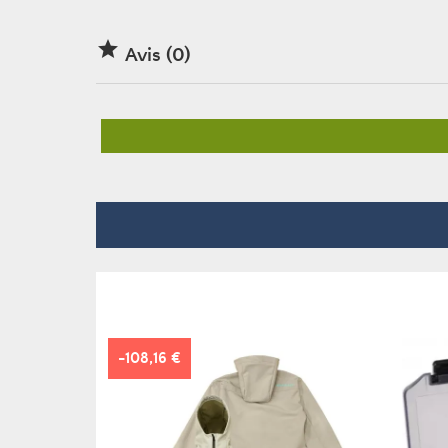

Avis (0)
-108,16 €