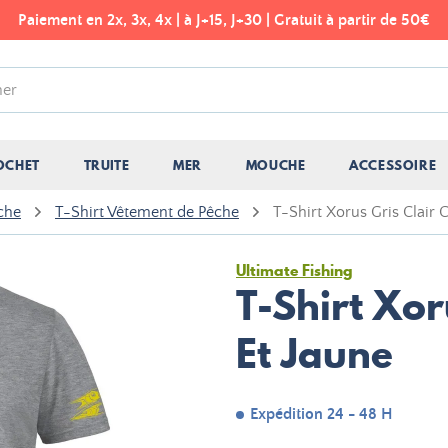
Paiement en 2x, 3x, 4x | à J+15, J+30 | Gratuit à partir de 50€
OCHET
TRUITE
MER
MOUCHE
ACCESSOIRE
che
T-Shirt Vêtement de Pêche
T-Shirt Xorus Gris Clair 
Ultimate Fishing
T-Shirt Xor
Et Jaune
Expédition 24 - 48 H