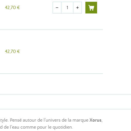
Quantité
42,70 €
remove
add
42,70 €
 style. Pensé autour de l’univers de la marque
Xorus
,
ord de l’eau comme pour le quotidien.