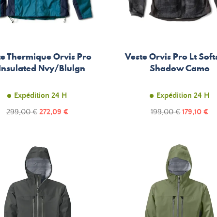
te Thermique Orvis Pro
Veste Orvis Pro Lt Soft
 Insulated Nvy/Blulgn
Shadow Camo
Expédition 24 H
Expédition 24 H
Prix
Prix
Prix
Prix
299,00 €
272,09 €
199,00 €
179,10 €
de
de
base
base