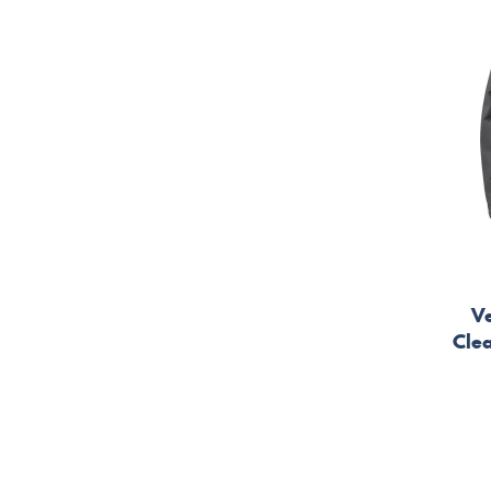
V
Cle