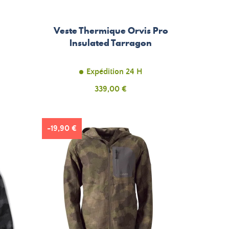
Veste Thermique Orvis Pro
Insulated Tarragon
H
Expédition 24 H
Prix
339,00 €
-19,90 €