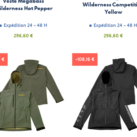
Veste Megabass
Wilderness Competit
lderness Hot Pepper
Yellow
Expédition 24 - 48 H
Expédition 24 - 48 
Prix
Prix
296,60 €
296,60 €
6 €
-108,16 €