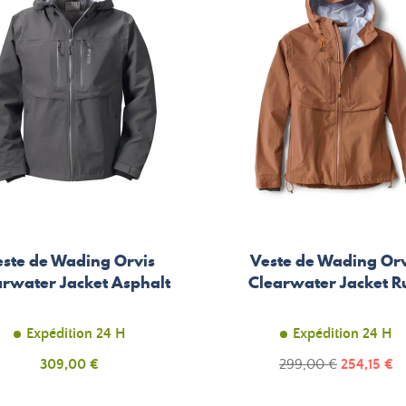
este de Wading Orvis
Veste de Wading Orv
arwater Jacket Asphalt
Clearwater Jacket R
Expédition 24 H
Expédition 24 H
Prix
Prix
Prix
309,00 €
299,00 €
254,15 €
de