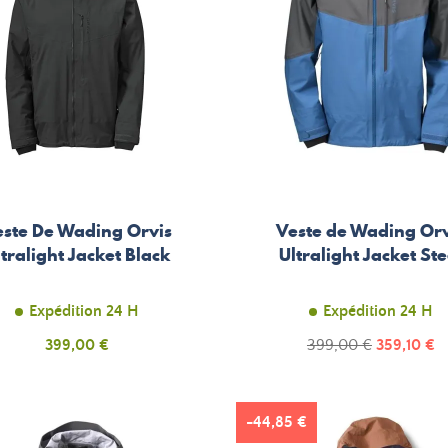
este De Wading Orvis
Veste de Wading Orv
ltralight Jacket Black
Ultralight Jacket Ste
Expédition 24 H
Expédition 24 H
Prix
Prix
Prix
399,00 €
399,00 €
359,10 €
de
base
-44,85 €