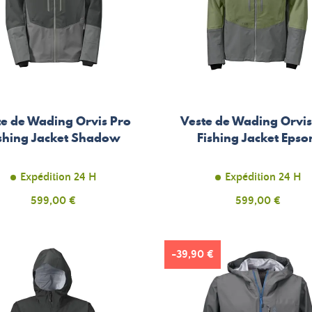
te de Wading Orvis Pro
Veste de Wading Orvis
shing Jacket Shadow
Fishing Jacket Eps
Expédition 24 H
Expédition 24 H
Prix
Prix
599,00 €
599,00 €
-39,90 €