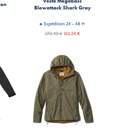
Veste Megabass
ion
Blowattack Shark Gray
H
Expédition 24 - 48 H
Prix
Prix
270,40 €
162,24 €
de
base