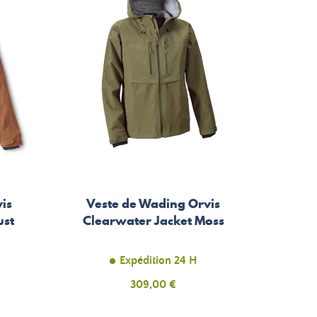
is
Veste de Wading Orvis
ust
Clearwater Jacket Moss
Expédition 24 H
Prix
309,00 €