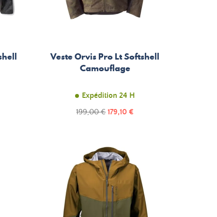
shell
Veste Orvis Pro Lt Softshell
Camouflage
Expédition 24 H
Prix
Prix
199,00 €
179,10 €
de
base