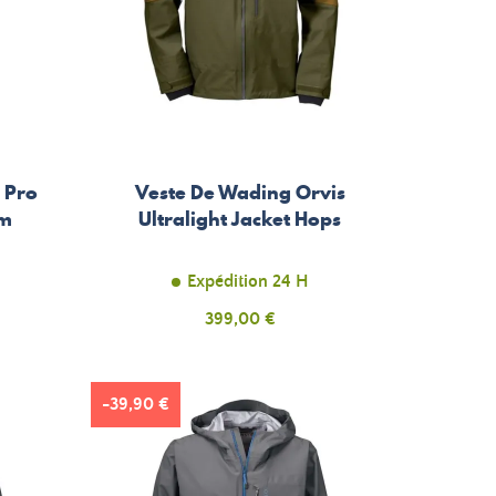
 Pro
Veste De Wading Orvis
om
Ultralight Jacket Hops
Expédition 24 H
Prix
399,00 €
-39,90 €