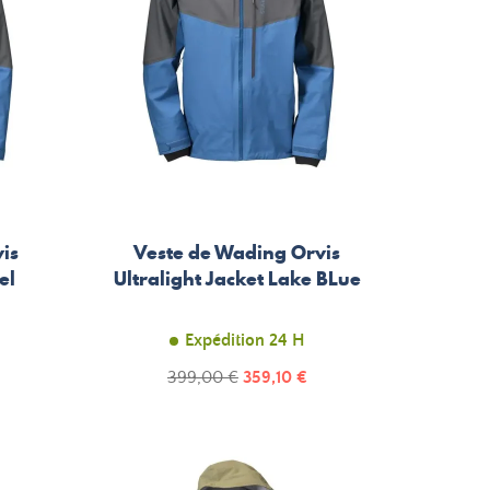
is
Veste de Wading Orvis
el
Ultralight Jacket Lake BLue
Expédition 24 H
Prix
Prix
399,00 €
359,10 €
de
base