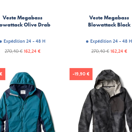
Veste Megabass
Veste Megabass
lowattack Olive Drab
Blowattack Black
Expédition 24 - 48 H
Expédition 24 - 48 
Prix
Prix
Prix
Prix
270,40 €
162,24 €
270,40 €
162,24 €
de
de
base
base
 €
-19,90 €