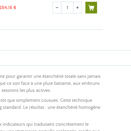
Quantité
254,15 €
remove
add
 pour garantir une étanchéité totale sans jamais
que ce soit face à une pluie battante, aux embruns
sessions les plus actives.
tôt que simplement cousues. Cette technique
ding standard. Le résultat : une étanchéité homogène
 indicateurs qui traduisent concrètement le