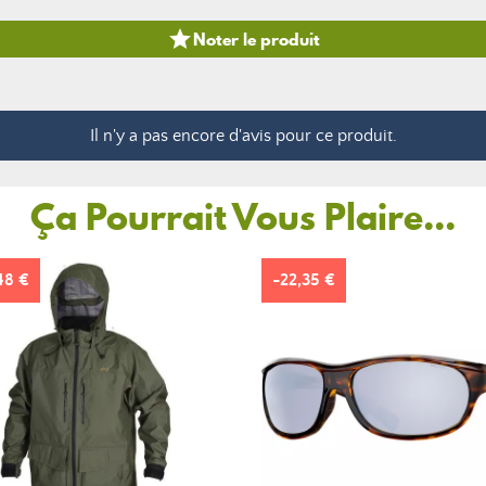

Noter le produit
Il n'y a pas encore d'avis pour ce produit.
Ça Pourrait Vous Plaire...
48 €
-22,35 €