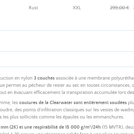
Rust
XXL
299,00 €
ruction en nylon
3 couches
associée à une membrane polyuréthane
ique permet au pêcheur de rester au sec en toutes circonstances, 
out en évacuant efficacement la transpiration accumulée lors des 
gamme, les
coutures de la Clearwater sont entièrement soudées
plu
 coudre, des points d'infiltration classiques sur les vestes de wa
s les plus sollicités comme les épaules ou les emmanchures.
 mm (2K) et une respirabilité de 15 000 g/m²/24h
(15 MVTR), deux