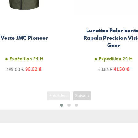
Lunettes Polarisant
Veste JMC Pioneer
Rapala Precision Vis
Gear
Expédition 24 H
Expédition 24 H
Prix
Prix
Prix
95,52 €
Prix
41,50 €
199,00 €
63,85 €
de
de
base
base
Précédent
Suivant