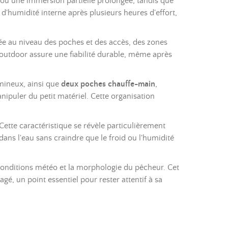
 ou une immersion partielle prolongée, tandis que
 d'humidité interne après plusieurs heures d'effort,
ée au niveau des poches et des accès, des zones
 outdoor assure une fiabilité durable, même après
mineux, ainsi que
deux poches chauffe-main
,
nipuler du petit matériel. Cette organisation
ette caractéristique se révèle particulièrement
ans l'eau sans craindre que le froid ou l'humidité
conditions météo et la morphologie du pêcheur. Cet
gé, un point essentiel pour rester attentif à sa