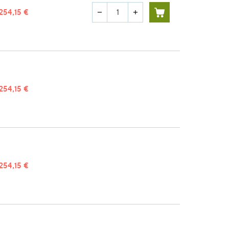
Quantité
254,15 €
remove
add
254,15 €
254,15 €