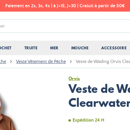
Paiement en 2x, 3x, 4x | à J+15, J+30 | Gratuit à partir de 50€
OCHET
TRUITE
MER
MOUCHE
ACCESSOIRE
che
Veste Vêtement de Pêche
Veste de Wading Orvis Clea
Orvis
Veste de W
Clearwater
Expédition 24 H