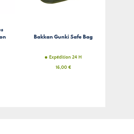
es
Boîte
ion
Bakkan Gunki Safe Bag
Rage
Expédition 24 H
Prix
16,00 €