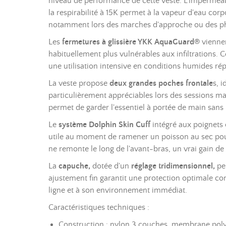
niveau de performance de cette veste. L'imperméabi
la respirabilité à 15K permet à la vapeur d'eau corp
notamment lors des marches d'approche ou des ph
Les
fermetures à glissière YKK AquaGuard®
viennen
habituellement plus vulnérables aux infiltrations.
une utilisation intensive en conditions humides rép
La veste propose
deux grandes poches frontale
s, 
particulièrement appréciables lors des sessions mat
permet de garder l'essentiel à portée de main sans mu
Le
système Dolphin Skin Cuff
intégré aux poignet
utile au moment de ramener un poisson au sec pour 
ne remonte le long de l'avant-bras, un vrai gain de
La
capuche,
dotée d'un
réglage tridimensionnel,
per
ajustement fin garantit une protection optimale cont
ligne et à son environnement immédiat.
Caractéristiques techniques :
Construction : nylon 3 couches, membrane pol