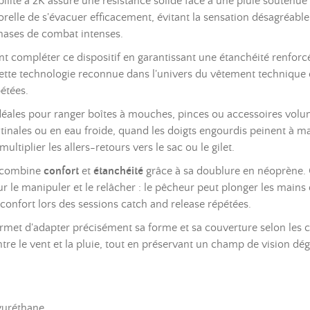
lité à 2K assure une résistance solide face à une pluie soutenue
orelle de s'évacuer efficacement, évitant la sensation désagréable
ases de combat intenses.
t compléter ce dispositif en garantissant une étanchéité renforc
 Cette technologie reconnue dans l'univers du vêtement technique
étées.
idéales pour ranger boîtes à mouches, pinces ou accessoires volu
inales ou en eau froide, quand les doigts engourdis peinent à ma
ltiplier les allers-retours vers le sac ou le gilet.
s combine
confort
et
étanchéité
grâce à sa doublure en néoprène. C
le manipuler et le relâcher : le pêcheur peut plonger les mains d
 confort lors des sessions catch and release répétées.
met d'adapter précisément sa forme et sa couverture selon les 
re le vent et la pluie, tout en préservant un champ de vision déga
yuréthane