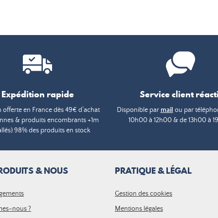
Expédition rapide
Service client réacti
n offerte en France dès 49€ d’achat
Disponible par
mail
ou par téléphon
annes & produits encombrants +1m
10h00 à 12h00 & de 13h00 à 1
lés) 98% des produits en stock
RODUITS & NOUS
PRATIQUE & LÉGAL
gements
Gestion des cookies
es-nous ?
Mentions légales