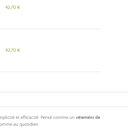
42,70 €
42,70 €
implicité et efficacité. Pensé comme un
vêtement de
s comme au quotidien.