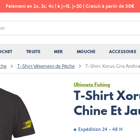
Paiement en 2x, 3x, 4x | à J+15, J+30 | Gratuit à partir de 50€
OCHET
TRUITE
MER
MOUCHE
ACCESSOIRE
che
T-Shirt Vêtement de Pêche
T-Shirt Xorus Gris Anthra
Ultimate Fishing
T-Shirt Xor
Chine Et J
Expédition 24 - 48 H