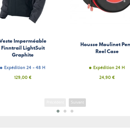
Veste Imperméable
Housse Moulinet Pe
Finntrail LightSuit
Reel Case
Graphite
Expédition 24 - 48 H
Expédition 24 H
Prix
129,00 €
Prix
24,90 €
Précédent
Suivant