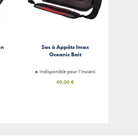
Boi
nn
Sac à Appâts Imax
Everg
Oceanic Bait
Indisponible pour l'instant
Indi
Prix
40,00 €