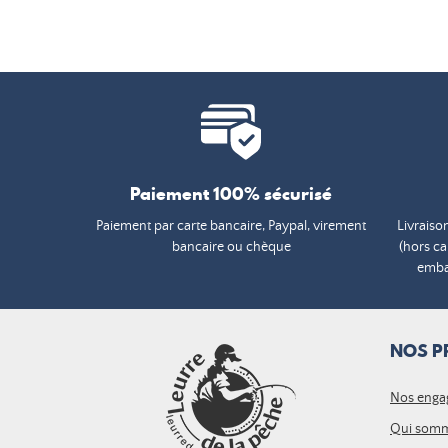
Paiement 100% sécurisé
Paiement par carte bancaire, Paypal, virement
Livraiso
bancaire ou chèque
(hors c
embal
NOS P
Nos enga
Qui somm