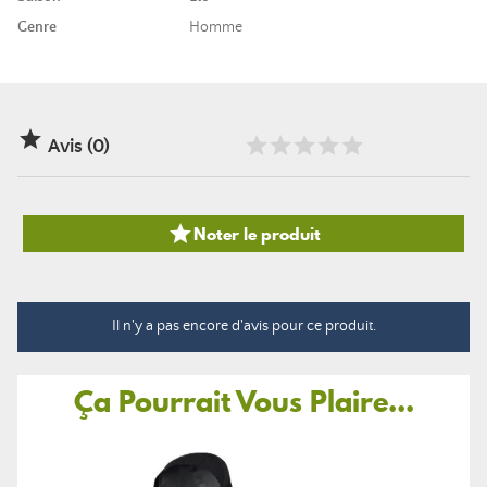
Genre
Homme

Avis (0)

Noter le produit
Il n'y a pas encore d'avis pour ce produit.
Ça Pourrait Vous Plaire...