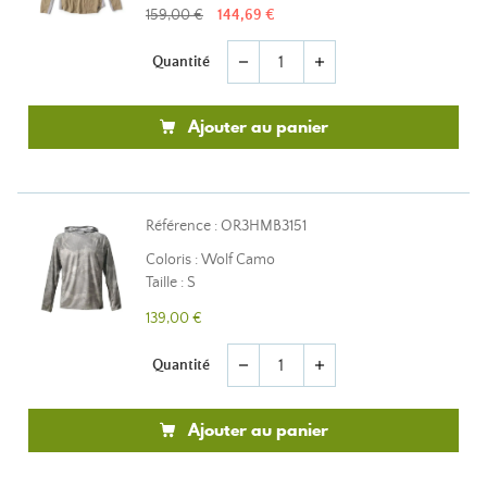
159,00 €
144,69 €
Quantité
remove
add
Ajouter au panier
Référence : OR3HMB3151
Coloris : Wolf Camo
Taille : S
139,00 €
Quantité
remove
add
Ajouter au panier