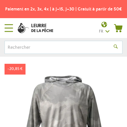
Paiement en 2x, 3x, 4x | à J+15, J+30 | Gratuit à partir de 50€
LEURRE
DE LA PÊCHE
FR
-20,85 €