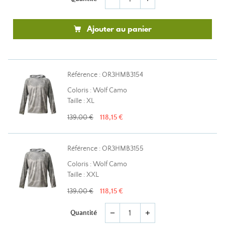
Ajouter au panier
Référence : OR3HMB3154
Coloris : Wolf Camo
Taille : XL
139,00 €
118,15 €
Référence : OR3HMB3155
Coloris : Wolf Camo
Taille : XXL
139,00 €
118,15 €
Quantité
remove
add