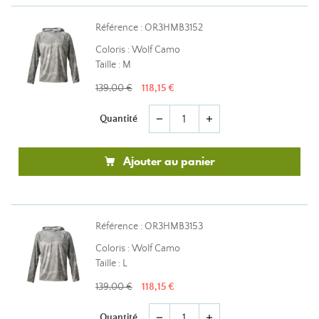
Référence : OR3HMB3152
Coloris : Wolf Camo
Taille : M
139,00 €
118,15 €
Quantité
remove
add
Ajouter au panier
Référence : OR3HMB3153
Coloris : Wolf Camo
Taille : L
139,00 €
118,15 €
Quantité
remove
add