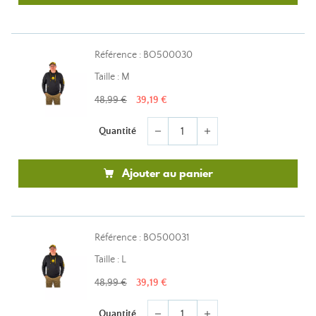
Référence : BO500030
Taille : M
48,99 €
39,19 €
Quantité
remove
add
Ajouter au panier
Référence : BO500031
Taille : L
48,99 €
39,19 €
Quantité
remove
add