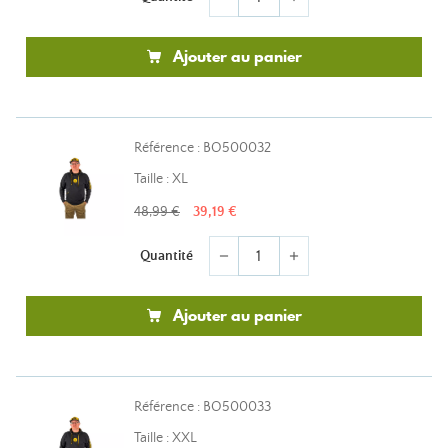
Ajouter au panier
Référence : BO500032
Taille : XL
48,99 €
39,19 €
Quantité
remove
add
Ajouter au panier
Référence : BO500033
Taille : XXL