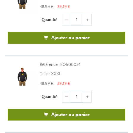
48,99 €
39,19 €
Quantité
remove
add
Ajouter au panier
Référence : BO500034
Taille : XXXL
48,99 €
39,19 €
Quantité
remove
add
Ajouter au panier