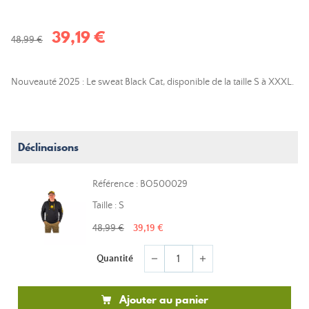
39,19 €
48,99 €
Nouveauté 2025 : Le sweat Black Cat, disponible de la taille S à XXXL.
Déclinaisons
Référence : BO500029
Taille : S
48,99 €
39,19 €
Quantité
remove
add
Ajouter au panier