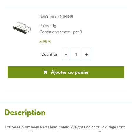
Référence : NJH349
Poids : 11g
Conditionnement : par 3
5,99 €
Quantité
remove
add
Ajouter au panier
Description
Les
têtes plombées Ned Head Shield Weights
de chez
Fox Rage
sont