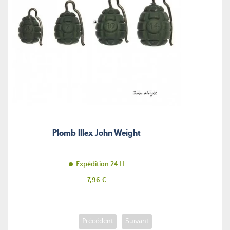
Plomb Illex John Weight
Expédition 24 H
Prix
7,96 €
Précédent
Suivant