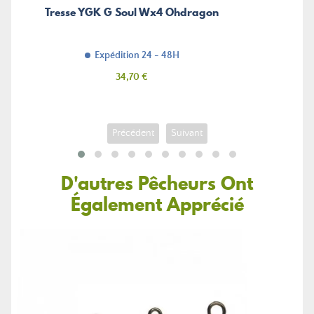
Tresse YGK G Soul Wx4 Ohdragon
Expédition 24 - 48H
Prix
34,70 €
Précédent
Suivant
D'autres Pêcheurs Ont
Également Apprécié