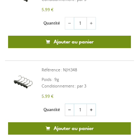
5,99 €
Quantité
remove
add
Ajouter au panier
Référence : NJH348
Poids : 9g
Conditionnement : par 3
5,99 €
Quantité
remove
add
Ajouter au panier