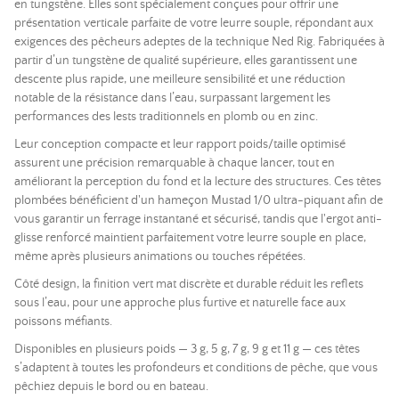
en tungstène. Elles sont spécialement conçues pour offrir une
présentation verticale parfaite de votre leurre souple, répondant aux
exigences des pêcheurs adeptes de la technique Ned Rig. Fabriquées à
partir d’un tungstène de qualité supérieure, elles garantissent une
descente plus rapide, une meilleure sensibilité et une réduction
notable de la résistance dans l’eau, surpassant largement les
performances des lests traditionnels en plomb ou en zinc.
Leur conception compacte et leur rapport poids/taille optimisé
assurent une précision remarquable à chaque lancer, tout en
améliorant la perception du fond et la lecture des structures. Ces têtes
plombées bénéficient d'un hameçon Mustad 1/0 ultra-piquant afin de
vous garantir un ferrage instantané et sécurisé, tandis que l'ergot anti-
glisse renforcé maintient parfaitement votre leurre souple en place,
même après plusieurs animations ou touches répétées.
Côté design, la finition vert mat discrète et durable réduit les reflets
sous l’eau, pour une approche plus furtive et naturelle face aux
poissons méfiants.
Disponibles en plusieurs poids — 3 g, 5 g, 7 g, 9 g et 11 g — ces têtes
s’adaptent à toutes les profondeurs et conditions de pêche, que vous
pêchiez depuis le bord ou en bateau.