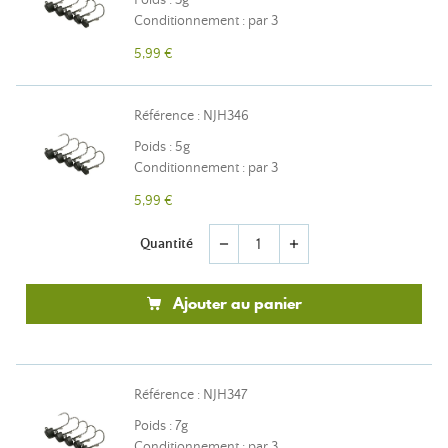
Poids : 3g
Conditionnement : par 3
5,99 €
Référence : NJH346
Poids : 5g
Conditionnement : par 3
5,99 €
Quantité
remove
add
Ajouter au panier
Référence : NJH347
Poids : 7g
Conditionnement : par 3