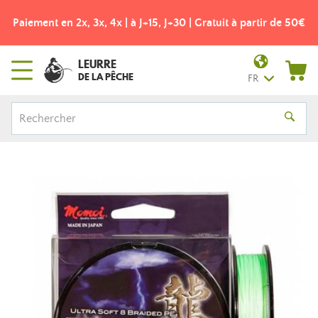
Paiement en 2x, 3x, 4x | à J+15, J+30 | Gratuit à partir de 50€
LEURRE
DE LA PÊCHE
FR