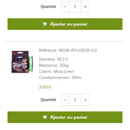
Quantité
remove
add
Ajouter au panier
Référence : MOM-RYU130GR-2.0
Diamètre : PE 2.0
Résistance : 20kg
Coloris : Moss Green
Conditionnement : 130m
31,90 €
Quantité
remove
add
Ajouter au panier