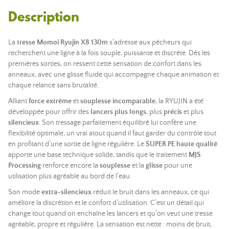
Description
La
tresse Momoi Ryujin X8 130m
s’adresse aux pêcheurs qui
recherchent une ligne à la fois souple, puissante et discrète. Dès les
premières sorties, on ressent cette sensation de confort dans les
anneaux, avec une glisse fluide qui accompagne chaque animation et
chaque relance sans brutalité.
Alliant
force extrême
et
souplesse incomparable
, la RYUJIN a été
développée pour offrir des
lancers plus longs
, plus
précis
et plus
silencieux
. Son tressage parfaitement équilibré lui confère une
flexibilité optimale, un vrai atout quand il faut garder du contrôle tout
en profitant d’une sortie de ligne régulière. Le
SUPER PE haute qualité
apporte une base technique solide, tandis que le traitement
MJS
Processing
renforce encore la
souplesse
et la
glisse
pour une
utilisation plus agréable au bord de l’eau.
Son mode
extra-silencieux
réduit le bruit dans les anneaux, ce qui
améliore la discrétion et le confort d’utilisation. C’est un détail qui
change tout quand on enchaîne les lancers et qu’on veut une tresse
agréable, propre et régulière. La sensation est nette : moins de bruit,