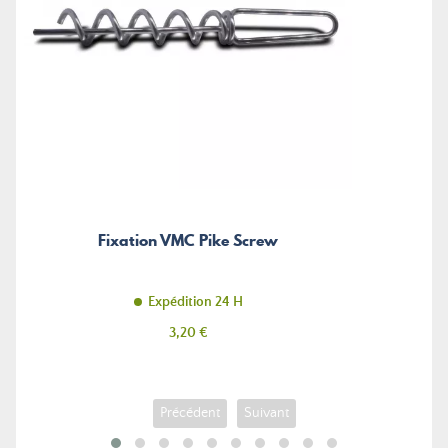
Fixation VMC Pike Screw
Expédition 24 H
Prix
3,20 €
Précédent
Suivant