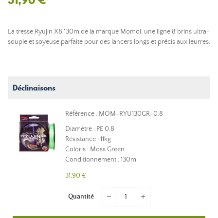
La tresse Ryujin X8 130m de la marque Momoi, une ligne 8 brins ultra-
souple et soyeuse parfaite pour des lancers longs et précis aux leurres.
Déclinaisons
Référence : MOM-RYU130GR-0.8
Diamètre : PE 0.8
Résistance : 11kg
Coloris : Moss Green
Conditionnement : 130m
31,90 €
Quantité
remove
add