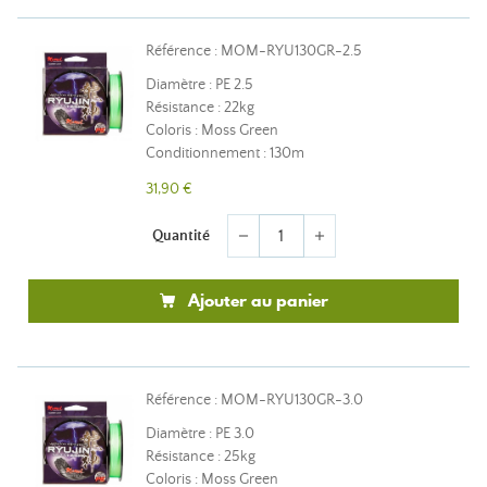
Référence : MOM-RYU130GR-2.5
Diamètre : PE 2.5
Résistance : 22kg
Coloris : Moss Green
Conditionnement : 130m
31,90 €
Quantité
remove
add
Ajouter au panier
Référence : MOM-RYU130GR-3.0
Diamètre : PE 3.0
Résistance : 25kg
Coloris : Moss Green