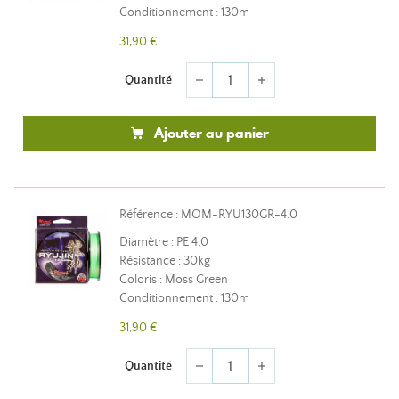
Conditionnement : 130m
31,90 €
Quantité
remove
add
Ajouter au panier
Référence : MOM-RYU130GR-4.0
Diamètre : PE 4.0
Résistance : 30kg
Coloris : Moss Green
Conditionnement : 130m
31,90 €
Quantité
remove
add