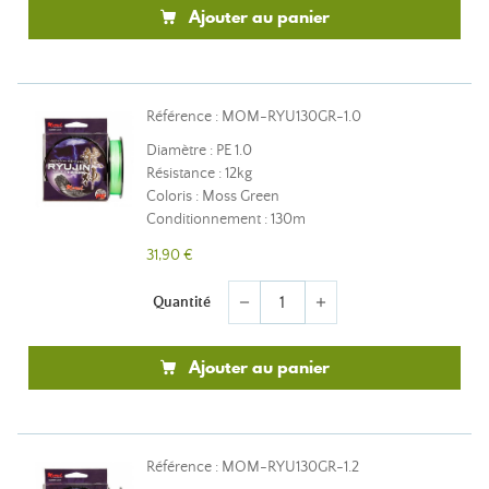
Ajouter au panier
Référence : MOM-RYU130GR-1.0
Diamètre : PE 1.0
Résistance : 12kg
Coloris : Moss Green
Conditionnement : 130m
31,90 €
Quantité
remove
add
Ajouter au panier
Référence : MOM-RYU130GR-1.2