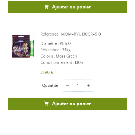
Ajouter au panier
Référence : MOM-RYU130GR-5.0
Diamètre : PE 5.0
Résistance : 34kg
Coloris : Moss Green
Conditionnement : 130m
31,90 €
Quantité
remove
add
Ajouter au panier