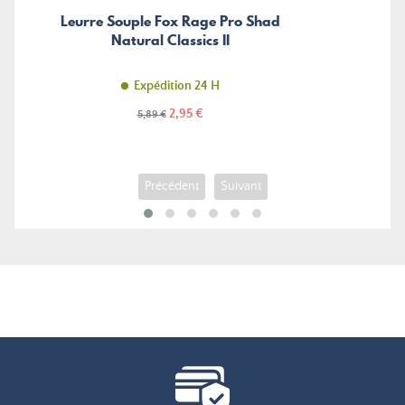
Leurre Souple Fox Rage Pro Shad
Natural Classics II
Expédition 24 H
Prix
Prix
2,95 €
5,89 €
de
base
Précédent
Suivant