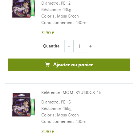
Diamètre : PE 1.2
Résistance : 13kg
Coloris : Moss Green
Conditionnement : 130m
31,90 €
Quantité
remove
add
Ajouter au panier
Référence : MOM-RYU130GR-1.5
Diamètre : PE 1.5
Résistance : 16kg
Coloris : Moss Green
Conditionnement : 130m
31,90 €