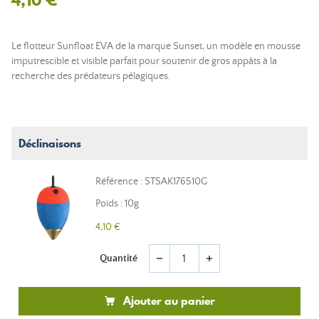
Le flotteur Sunfloat EVA de la marque Sunset, un modèle en mousse
imputrescible et visible parfait pour soutenir de gros appâts à la
recherche des prédateurs pélagiques.
Déclinaisons
Référence : STSAK176510G
Poids : 10g
4,10 €
Quantité
remove
add
Ajouter au panier