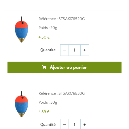
Référence : STSAK176520G
Poids : 20g
4,50 €
Quantité
remove
add
Ajouter au panier
Référence : STSAK176530G
Poids : 30g
4,89 €
Quantité
remove
add