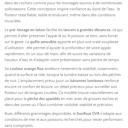
dans les rochers comme pour les montages soumis à de nombreuses
sollicitations. Cette conception inspire confiance au bord de l’eau : le
flotteur reste fiable, lisible et endurant, même dans des conditions
musclées.
Le
pré-lestage en laiton
facilite les
lancers à grandes distances
, ce qui
permet d’aller présenter l’appât là où le poisson se tient, sans forcer
sur le geste. La
quille amovible
apporte en plus une vraie souplesse
d’utilisation : elle permet d’ajuster la profondeur de votre appât
rapidement, en un tour de main, afin de suivre les variations de
hauteur d’eau et d’adapter votre présentation sans perdre de temps.
Sa
couleur orange fluo
améliore nettement la visibilité, notamment
quand la surface se ride, lorsque la lumière baisse ou lors des pêches
de nuit. L’emplacement prévu pour un
bâtonnet lumineux
renforce
encore ce confort de lecture, un détail précieux pour surveiller son
flotteur sur de longues coulées. Ce modèle trouve naturellement sa
place pour la
pêche des sparidés
en mer, avec de grosses esches et
dans des zones où il faut combiner visibilité, stabilité et précision.
Avec différents grammages disponibles, le
Sunfloat EVA
s’adapte aux
conditions de mer et aux poissons recherchés pour rester performant
sans compromis.