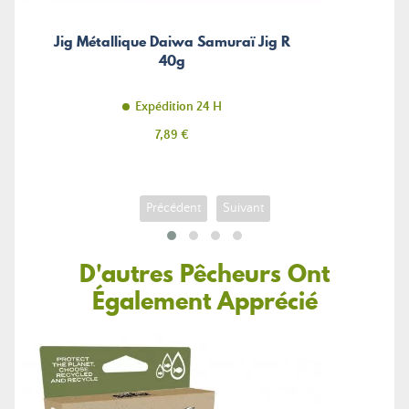
Jig Métallique Daiwa Samuraï Jig R
40g
Expédition 24 H
Prix
7,89 €
Précédent
Suivant
D'autres Pêcheurs Ont
Également Apprécié