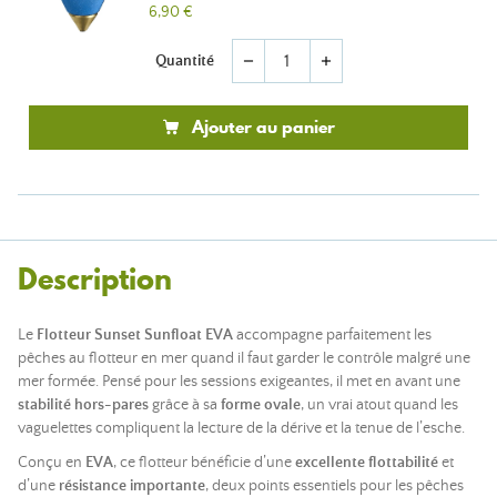
6,90 €
Quantité
remove
add
Ajouter au panier
Description
Le
Flotteur Sunset Sunfloat EVA
accompagne parfaitement les
pêches au flotteur en mer quand il faut garder le contrôle malgré une
mer formée. Pensé pour les sessions exigeantes, il met en avant une
stabilité hors-pares
grâce à sa
forme ovale
, un vrai atout quand les
vaguelettes compliquent la lecture de la dérive et la tenue de l’esche.
Conçu en
EVA
, ce flotteur bénéficie d’une
excellente flottabilité
et
d’une
résistance importante
, deux points essentiels pour les pêches