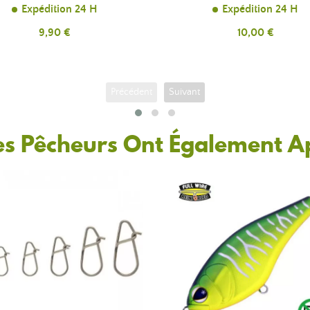
Expédition 24 H
Expédition 24 H
Prix
9,90 €
Prix
10,00 €
Précédent
Suivant
es Pêcheurs Ont Également A