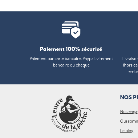
Paiement 100% sécurisé
Paiement par carte bancaire, Paypal, virement
Livraiso
bancaire ou chèque
(hors c
embal
NOS P
Nos enga
Qui somm
Le blog