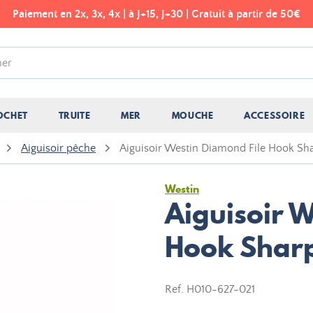
Paiement en 2x, 3x, 4x | à J+15, J+30 | Gratuit à partir de 50€
OCHET
TRUITE
MER
MOUCHE
ACCESSOIRE
Aiguisoir pêche
Aiguisoir Westin Diamond File Hook Sh
Westin
Aiguisoir W
Hook Shar
Ref.
H010-627-021