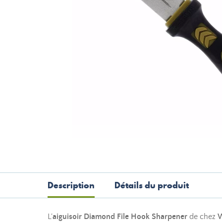
Description
Détails du produit
L'
aiguis
oi
r
Diamond File Hook Sharpener
de chez
W