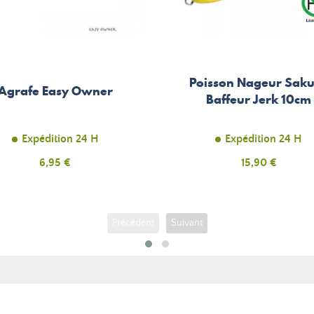
Poisson Nageur Sak
Agrafe Easy Owner
Baffeur Jerk 10cm
Expédition 24 H
Expédition 24 H
Prix
6,95 €
Prix
15,90 €
Précédent
Suivant