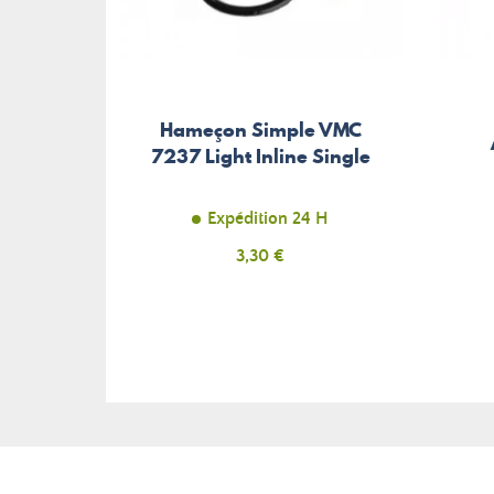
Hameçon Simple VMC
7237 Light Inline Single
Expédition 24 H
Prix
3,30 €