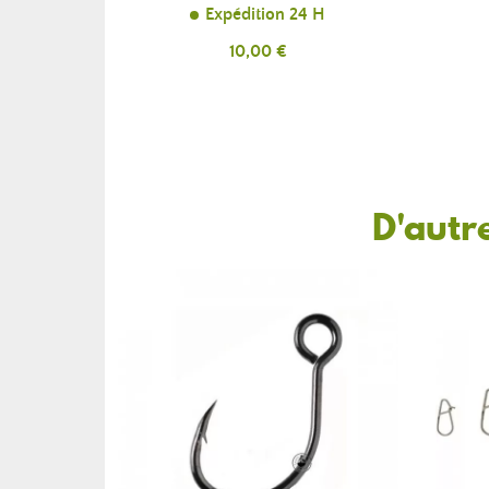
Expédition 24 H
Prix
10,00 €
D'autr