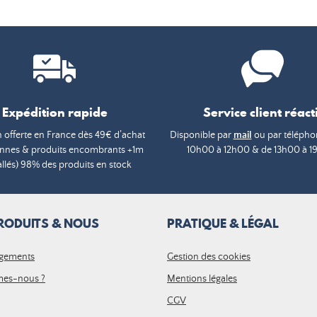
Expédition rapide
Service client réacti
n offerte en France dès 49€ d’achat
Disponible par
mail
ou par téléphon
annes & produits encombrants +1m
10h00 à 12h00 & de 13h00 à 1
lés) 98% des produits en stock
RODUITS & NOUS
PRATIQUE & LÉGAL
gements
Gestion des cookies
es-nous ?
Mentions légales
CGV