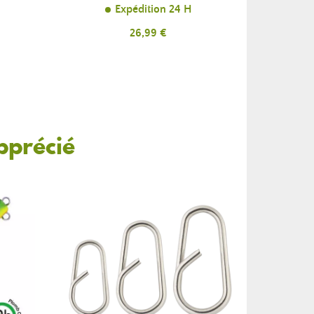
Expédition 24 H
Prix
26,99 €
pprécié