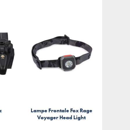
c
Lampe Frontale Fox Rage
Pince
Voyager Head Light