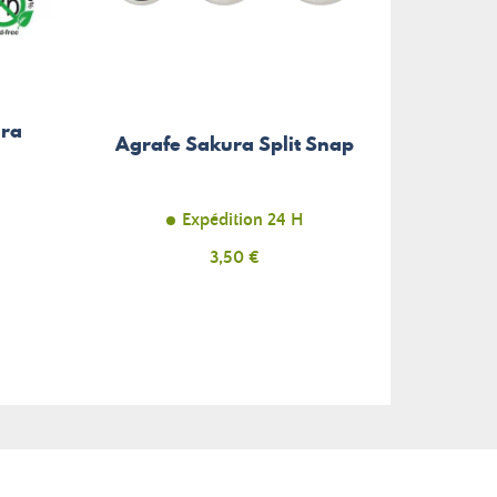
ura
Poiss
Agrafe Sakura Split Snap
Expédition 24 H
Prix
3,50 €