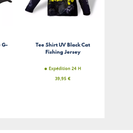
 G-
Tee Shirt UV Black Cat
Boî
Fishing Jersey
Me
Expédition 24 H
E
Prix
39,95 €