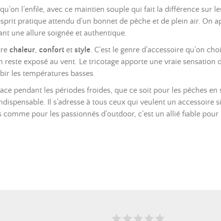
u’on l’enfile, avec ce maintien souple qui fait la différence sur l
esprit pratique attendu d’un bonnet de pêche et de plein air. On 
ant une allure soignée et authentique.
tre
chaleur
,
confort
et
style
. C’est le genre d’accessoire qu’on choi
on reste exposé au vent. Le tricotage apporte une vraie sensation
ubir les températures basses.
ace pendant les périodes froides, que ce soit pour les pêches en s
ndispensable. Il s’adresse à tous ceux qui veulent un accessoire si
 comme pour les passionnés d’outdoor, c’est un allié fiable pour 