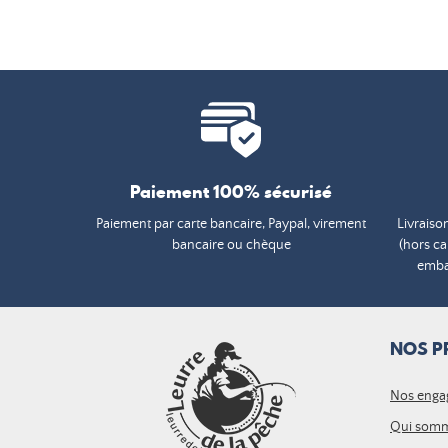
Paiement 100% sécurisé
Paiement par carte bancaire, Paypal, virement
Livraiso
bancaire ou chèque
(hors c
embal
NOS P
Nos enga
Qui somm