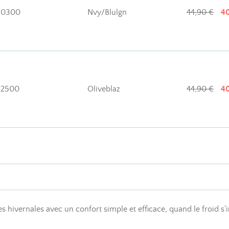
F0300
Nvy/Blulgn
44,90 €
40
2500
Oliveblaz
44,90 €
40
hivernales avec un confort simple et efficace, quand le froid s’in