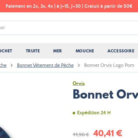
Paiement en 2x, 3x, 4x | à J+15, J+30 | Gratuit à partir de 50€
OCHET
TRUITE
MER
MOUCHE
ACCESSOIRE
che
Bonnet Vêtement de Pêche
Bonnet Orvis Logo Pom
Orvis
Bonnet Orv
Expédition 24 H
40,41 €
44,90 €