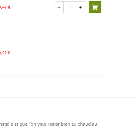
Quantité
,41 €
remove
add
,41 €
stalle et que l’on veut rester bien au chaud au