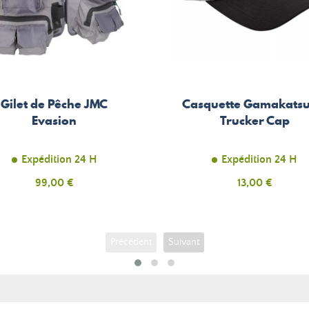
Gilet de Pêche JMC
Casquette Gamakatsu
Evasion
Trucker Cap
Expédition 24 H
Expédition 24 H
Prix
99,00 €
Prix
13,00 €
Précédent
Suivant