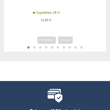
Expédition 24 H
Prix
13,49 €
Précédent
Suivant