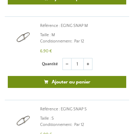
Référence : EGING SNAP M
Taille : M
Conditionnement : Par 12
6,90 €
Quantité
remove
add
Ajouter au panier
Référence : EGING SNAP S
Taille : S
Conditionnement : Par 12