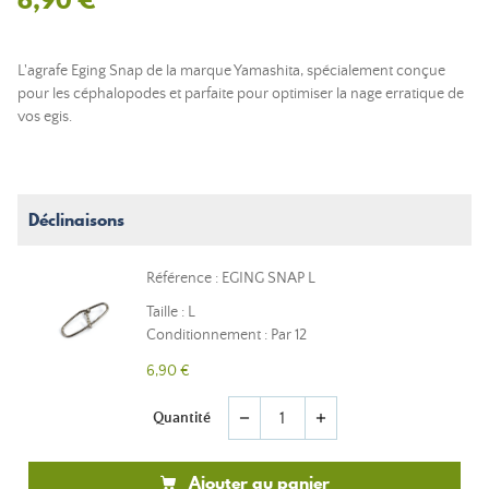
L'agrafe Eging Snap de la marque Yamashita, spécialement conçue
pour les céphalopodes et parfaite pour optimiser la nage erratique de
vos egis.
Déclinaisons
Référence : EGING SNAP L
Taille : L
Conditionnement : Par 12
6,90 €
Quantité
remove
add
Ajouter au panier