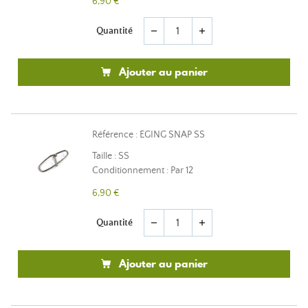
6,90 €
Quantité
remove
add
Ajouter au panier
Référence : EGING SNAP SS
Taille : SS
Conditionnement : Par 12
6,90 €
Quantité
remove
add
Ajouter au panier