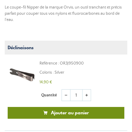
Le coupe-fil Nipper de la marque Orvis, un outil tranchant et précis
parfait pour couper tous vos nylons et fluorocarbones au bord de
l'eau.
Déclinaisons
Référence : OR3J950900
Coloris : Silver
14,90 €
Quantité
remove
add
Ajouter au panier