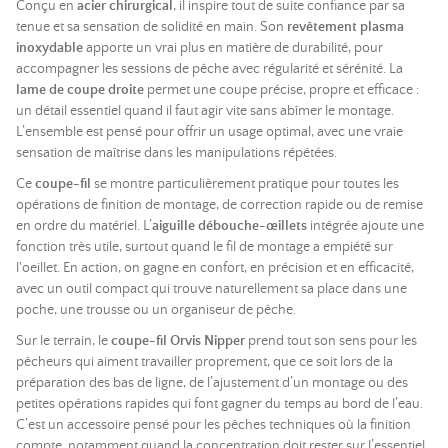
Conçu en
acier chirurgical
, il inspire tout de suite confiance par sa
tenue et sa sensation de solidité en main. Son
revêtement plasma
inoxydable
apporte un vrai plus en matière de durabilité, pour
accompagner les sessions de pêche avec régularité et sérénité. La
lame de coupe droite
permet une coupe précise, propre et efficace :
un détail essentiel quand il faut agir vite sans abîmer le montage.
L’ensemble est pensé pour offrir un usage optimal, avec une vraie
sensation de maîtrise dans les manipulations répétées.
Ce
coupe-fil
se montre particulièrement pratique pour toutes les
opérations de finition de montage, de correction rapide ou de remise
en ordre du matériel. L’
aiguille débouche-œillets
intégrée ajoute une
fonction très utile, surtout quand le fil de montage a empiété sur
l'oeillet. En action, on gagne en confort, en précision et en efficacité,
avec un outil compact qui trouve naturellement sa place dans une
poche, une trousse ou un organiseur de pêche.
Sur le terrain, le
coupe-fil Orvis Nipper
prend tout son sens pour les
pêcheurs qui aiment travailler proprement, que ce soit lors de la
préparation des bas de ligne, de l’ajustement d’un montage ou des
petites opérations rapides qui font gagner du temps au bord de l’eau.
C’est un accessoire pensé pour les pêches techniques où la finition
compte, notamment quand la concentration doit rester sur l’essentiel.