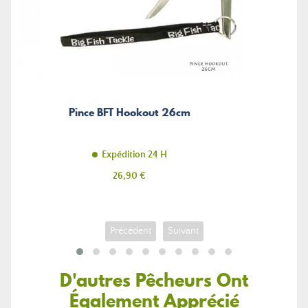
Pince BFT Hookout 26cm
Expédition 24 H
Prix
26,90 €
Précédent
Suivant
D'autres Pêcheurs Ont
Également Apprécié