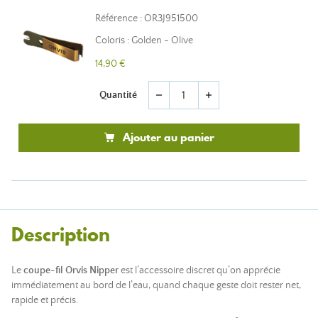
Référence : OR3J951500
Coloris : Golden - Olive
14,90 €
Quantité
remove
add
Ajouter au panier
Description
Le
coupe-fil Orvis Nipper
est l’accessoire discret qu’on apprécie
immédiatement au bord de l’eau, quand chaque geste doit rester net,
rapide et précis.