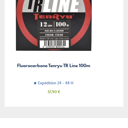
Fluorocarbone Tenryu TR Line 100m
Expédition 24 - 48 H
Prix
37,90 €