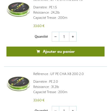
Diamètre : PE 1.5
Résistance : 24,2lb
Capacité Tresse : 200m
33,60 €
Quantité
remove
add
Ajouter au panier
Référence : UF PE CHA X8 200 2.0
Diamètre : PE 2.0
Résistance : 31.2lb
Capacité Tresse : 200m
33,60 €
Quantité