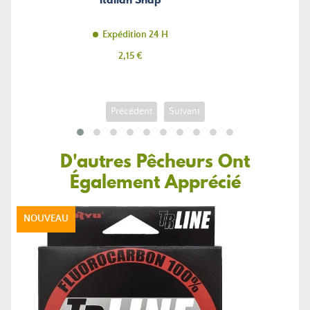
Expédition 24 H
Prix
2,15 €
Précédent
Suivant
D'autres Pêcheurs Ont
Également Apprécié
NOUVEAU