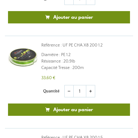
Ajouter au panier
Référence : UF PE CHA X8 200 1.2
Diamètre : PE 1.2
Résistance : 20,9lb
Capacité Tresse : 200m
33,60 €
Quantité
remove
add
Ajouter au panier
Référence : UF PE CHA X8 200 1.5