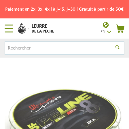
Paiement en 2x, 3x, 4x | à J+15, J+30 | Gratuit à partir de 50€
LEURRE
DE LA PÊCHE
FR