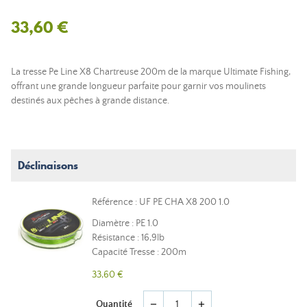
33,60 €
La tresse Pe Line X8 Chartreuse 200m de la marque Ultimate Fishing,
offrant une grande longueur parfaite pour garnir vos moulinets
destinés aux pêches à grande distance.
Déclinaisons
Référence : UF PE CHA X8 200 1.0
Diamètre : PE 1.0
Résistance : 16,9lb
Capacité Tresse : 200m
33,60 €
Quantité
remove
add