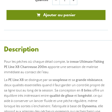
remove
add
Ajouter au panier
Description
Pour les pêches où chaque détail compte, la
tresse Ultimate Fishing
PE Line X8 Chartreuse 200m
apporte une sensation de maîtrise
immédiate au contact de l’eau.
La
PE Line X8
se distingue par sa
souplesse
et sa
grande résistance
,
deux qualités essentielles quand il faut garder un contrôle propre de
sa ligne tout au long de la session. Sa conception en
8 brins
offre un
équilibre très intéressant entre
qualité de glisse
et
longévité
, ce qui
aide à conserver un lancer fluide et une pêche régulière, même
lorsque les sorties s’enchaînent. Fabriquée à base de
Dyneema
, elle
répond aux attentes des pêcheurs exigeants qui recherchent une