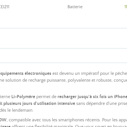
EI211
Batterie
1
équipements électroniques
est devenu un impératif pour le pêch
e solution de recharge puissante, polyvalente et robuste, conçu
xterne
Li-Polymère
permet de
recharger jusqu'à six fois un iPhone
it plusieurs jours d'utilisation intensive
sans dépendre d'une prise 
dès le lendemain.
 10W
, compatible avec tous les smartphones récents. Pour les app
igare
offrent une flexibilité maximale. Que vous soyez en bivouac