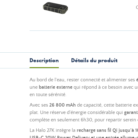
C
Description
Détails du produit
Au bord de l'eau, rester connecté et alimenter ses
une
batterie externe
qui répond à ce besoin avec un
en toute sérénité.
Avec ses
26 800 mAh
de capacité, cette batterie e
plat. Une réserve d'énergie considérable qui
garant
complète en seulement 6h30, pour repartir serein 
La Halo 27K intègre la
recharge sans fil Qi jusqu'à
USB-C 20W Power Delivery et une entrée allume-c