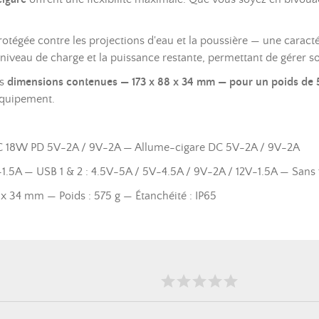
protégée contre les projections d'eau et la poussière — une caract
e niveau de charge et la puissance restante, permettant de gérer
es
dimensions contenues — 173 x 88 x 34 mm — pour un poids de 
équipement.
C 18W PD 5V-2A / 9V-2A — Allume-cigare DC 5V-2A / 9V-2A
1.5A — USB 1 & 2 : 4.5V-5A / 5V-4.5A / 9V-2A / 12V-1.5A — Sans
x 34 mm — Poids : 575 g — Étanchéité : IP65