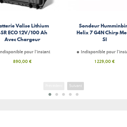
atterie Valise Lithium
Sondeur Humminbi
BSR ECO 12V/100 Ah
Helix 7 G4N Chirp M
Avec Chargeur
SI
Indisponible pour l'instant
Indisponible pour l'inst
Prix
890,00 €
Prix
1 229,00 €
Précédent
Suivant