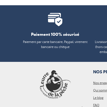
Paiement 100% sécurisé
Paiement par carte bancaire, Paypal, virement
Livraiso
bancaire ou chèque
(hors c
embal
NOS P
Nos enga
Qui somm
Le blog
FAQ