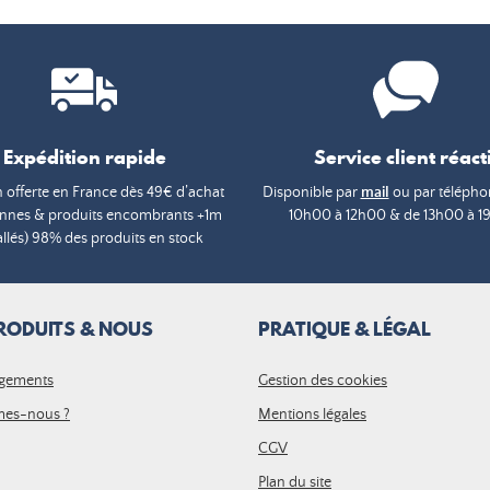
Expédition rapide
Service client réacti
n offerte en France dès 49€ d’achat
Disponible par
mail
ou par téléphon
annes & produits encombrants +1m
10h00 à 12h00 & de 13h00 à 1
lés) 98% des produits en stock
RODUITS & NOUS
PRATIQUE & LÉGAL
gements
Gestion des cookies
es-nous ?
Mentions légales
CGV
Plan du site