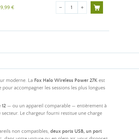
Quantité
19,99 €
remove
add
eur moderne. La
Fox Halo Wireless Power 27K
est
e pour accompagner les sessions les plus longues
 12
— ou un appareil comparable — entièrement à
secteur. Le chargeur fourni restitue une charge
areils non compatibles,
deux ports USB, un port
, dans votre voiture ou en plein air, vous disposez