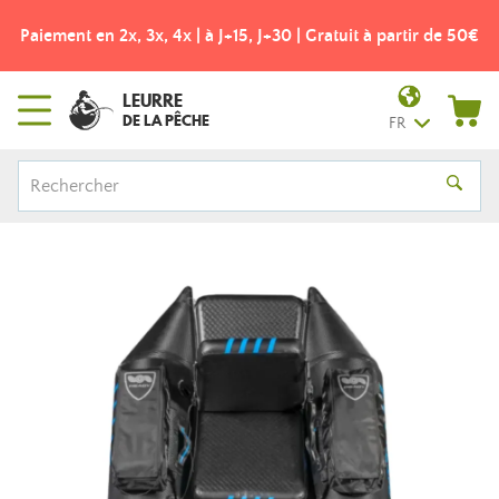
t à partir de 50€
Frais de port offerts dès 49€ ! - Point relai
LEURRE
DE LA PÊCHE
FR