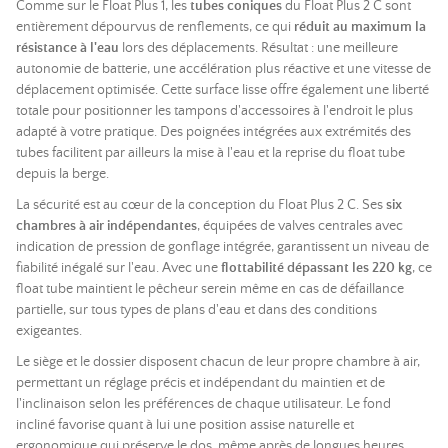
Comme sur le Float Plus 1, les
tubes coniques
du Float Plus 2 C sont
entièrement dépourvus de renflements, ce qui
réduit au maximum la
résistance à l'eau
lors des déplacements. Résultat : une meilleure
autonomie de batterie, une accélération plus réactive et une vitesse de
déplacement optimisée. Cette surface lisse offre également une liberté
totale pour positionner les tampons d'accessoires à l'endroit le plus
adapté à votre pratique. Des poignées intégrées aux extrémités des
tubes facilitent par ailleurs la mise à l'eau et la reprise du float tube
depuis la berge.
La sécurité est au cœur de la conception du Float Plus 2 C. Ses
six
chambres à air indépendantes
, équipées de valves centrales avec
indication de pression de gonflage intégrée, garantissent un niveau de
fiabilité inégalé sur l'eau. Avec une
flottabilité dépassant les 220 kg
, ce
float tube maintient le pêcheur serein même en cas de défaillance
partielle, sur tous types de plans d'eau et dans des conditions
exigeantes.
Le siège et le dossier disposent chacun de leur propre chambre à air,
permettant un réglage précis et indépendant du maintien et de
l'inclinaison selon les préférences de chaque utilisateur. Le fond
incliné favorise quant à lui une position assise naturelle et
ergonomique qui préserve le dos, même après de longues heures