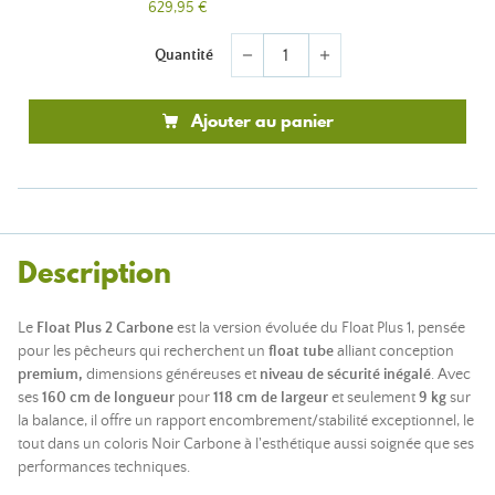
629,95 €
Quantité
remove
add
Ajouter au panier
Description
Le
Float Plus 2 Carbone
est la version évoluée du Float Plus 1, pensée
pour les pêcheurs qui recherchent un
float tube
alliant conception
premium,
dimensions généreuses et
niveau de sécurité inégalé
. Avec
ses
160 cm de longueur
pour
118 cm de largeur
et seulement
9 kg
sur
la balance, il offre un rapport encombrement/stabilité exceptionnel, le
tout dans un coloris Noir Carbone à l'esthétique aussi soignée que ses
performances techniques.