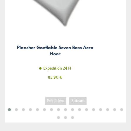
Plancher Gonflable Seven Bass Aero
Floor
Expédition 24 H
Prix
85,90 €
Précédent
Suivant