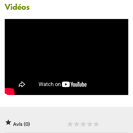
Vidéos

Avis (0)