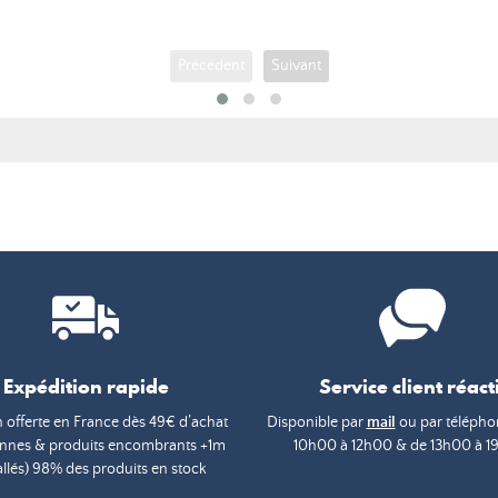
Précédent
Suivant
Expédition rapide
Service client réacti
n offerte en France dès 49€ d’achat
Disponible par
mail
ou par téléphon
annes & produits encombrants +1m
10h00 à 12h00 & de 13h00 à 1
lés) 98% des produits en stock