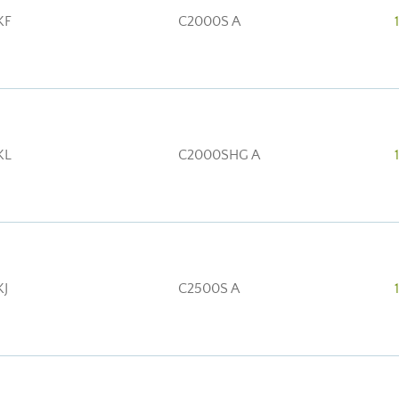
KF
C2000S A
KL
C2000SHG A
KJ
C2500S A