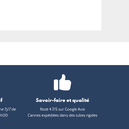
f
Savoir-faire et qualité
e 7j/7 de
Noté 4.7/5 sur Google Avis
9h00.
Cannes expédiées dans des tubes rigides