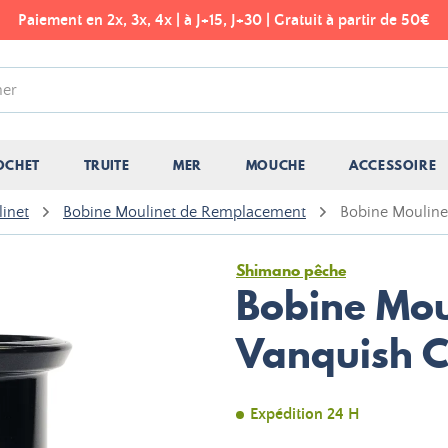
Paiement en 2x, 3x, 4x | à J+15, J+30 | Gratuit à partir de 50€
OCHET
TRUITE
MER
MOUCHE
ACCESSOIRE
inet
Bobine Moulinet de Remplacement
Bobine Mouline
Shimano pêche
Bobine Mou
Vanquish 
Expédition 24 H