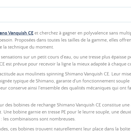
mano Vanquish CE
et cherchez à gagner en polyvalence sans multip
in. Proposées dans toutes les tailles de la gamme, elles offrent
 de la technique du moment.
s sensations sur un petit cours d'eau, ou une tresse plus épaisse p
 est prévue pour recevoir la ligne la mieux adaptée à chaque c
actitude aux moulinets spinning Shimano Vanquish CE. Leur mise e
oignée typique de Shimano, garante d'un fonctionnement souple et
heur conserve ainsi l'ensemble des qualités mécaniques qui ont fa
pour des bobines de rechange Shimano Vanquish CE constitue une 
. Une bobine garnie en tresse PE pour le leurre souple, une deu
s : les combinaisons sont nombreuses.
es, ces bobines trouvent naturellement leur place dans la boîte d