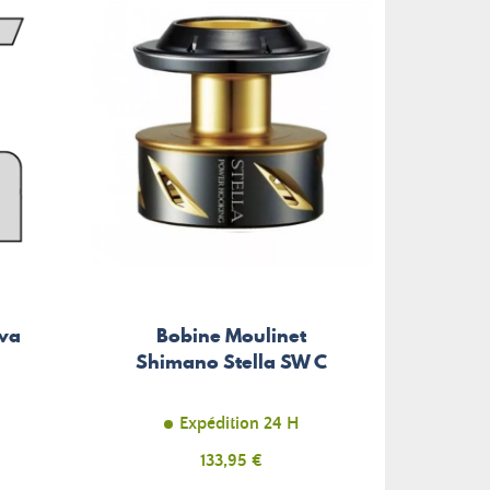
iwa
Bobine Moulinet
Hous
Shimano Stella SW C
Expédition 24 H
Prix
133,95 €