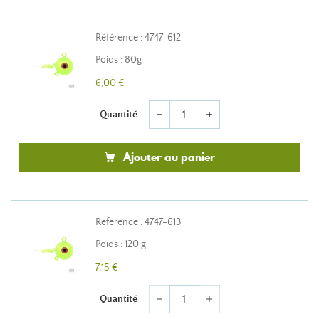
Référence : 4747-612
Poids : 80g
6,00 €
Quantité
remove
add
Ajouter au panier
Référence : 4747-613
Poids : 120 g
7,15 €
Quantité
remove
add