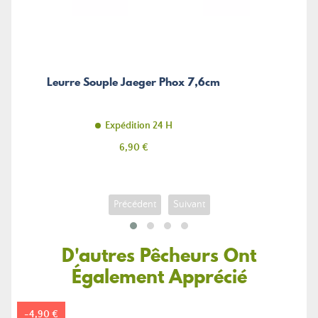
Leurre Souple Jaeger Phox 7,6cm
Expédition 24 H
Prix
6,90 €
Précédent
Suivant
D'autres Pêcheurs Ont
Également Apprécié
-4,90 €