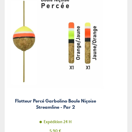
Flotteur Percé Garbolino Boule Niçoise
Streamline - Par 2
Expédition 24 H
Prix
5,90 €