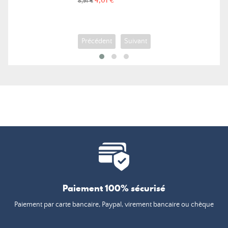
Prix
Prix
4,01 €
8,91 €
de
base
Précédent
Suivant
Paiement 100% sécurisé
Paiement par carte bancaire, Paypal, virement bancaire ou chèque