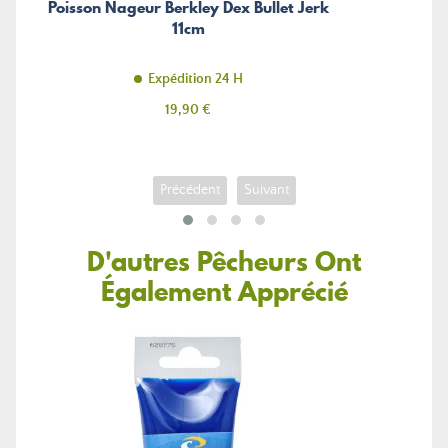
Poisson Nageur Berkley Dex Bullet Jerk
11cm
Expédition 24 H
Prix
19,90 €
Précédent
Suivant
D'autres Pêcheurs Ont
Également Apprécié