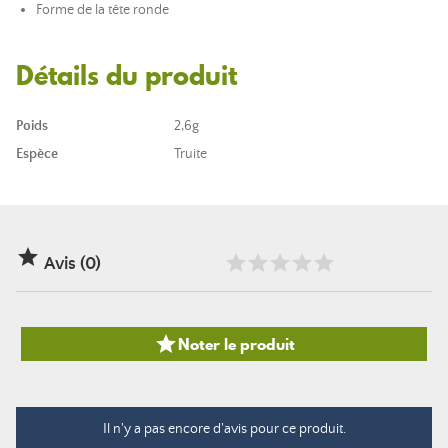
Forme de la tête ronde
Détails du produit
Poids
2,6g
Espèce
Truite

Avis (0)

Noter le produit
Il n'y a pas encore d'avis pour ce produit.