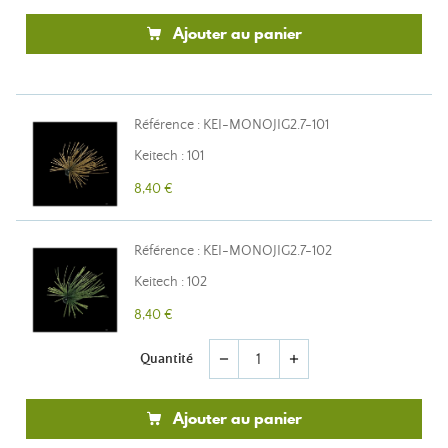
Ajouter au panier
Référence : KEI-MONOJIG2.7-101
Keitech : 101
8,40 €
Référence : KEI-MONOJIG2.7-102
Keitech : 102
8,40 €
Quantité
remove
add
Ajouter au panier