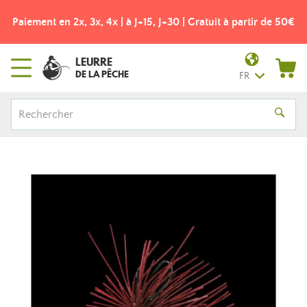
Paiement en 2x, 3x, 4x | à J+15, J+30 | Gratuit à partir de 50€
LEURRE
DE LA PÊCHE
FR