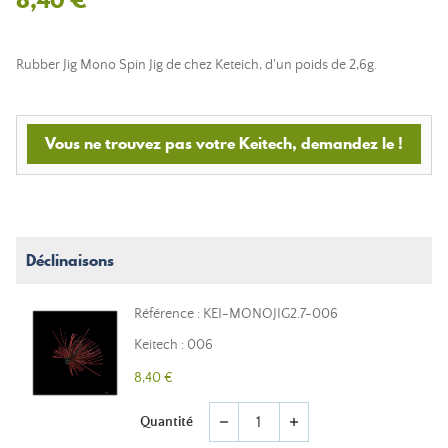
Rubber Jig Mono Spin Jig de chez Keteich, d'un poids de 2,6g.
Vous ne trouvez pas votre Keitech, demandez le !
Déclinaisons
Référence : KEI-MONOJIG2.7-006
Keitech : 006
8,40 €
Quantité
remove
add