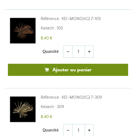
Référence : KEI-MONOJIG2.7-105
Keitech : 105
8,40 €
Quantité
remove
add
Ajouter au panier
Référence : KEI-MONOJIG2.7-309
Keitech : 309
8,40 €
Quantité
remove
add