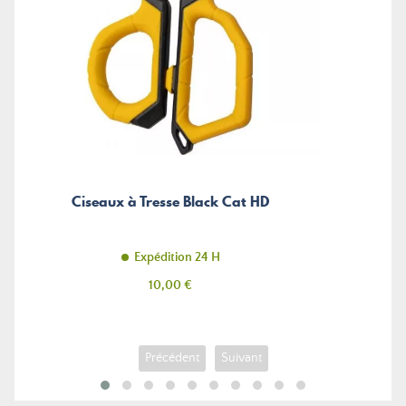
Ciseaux à Tresse Black Cat HD
Expédition 24 H
Prix
10,00 €
Précédent
Suivant