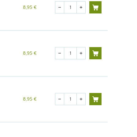
Quantité
8,95 €
remove
add
Quantité
8,95 €
remove
add
Quantité
8,95 €
remove
add