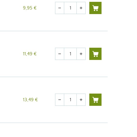
Quantité
9,95 €
remove
add
Quantité
11,49 €
remove
add
Quantité
13,49 €
remove
add