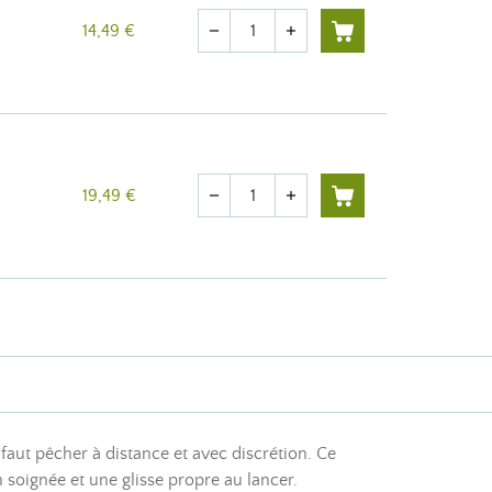
Quantité
14,49 €
remove
add
Quantité
19,49 €
remove
add
faut pêcher à distance et avec discrétion. Ce
 soignée et une glisse propre au lancer.