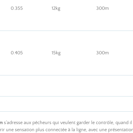
0.355
12kg
300m
0.405
15kg
300m
0m
s’adresse aux pêcheurs qui veulent garder le contrôle, quand il 
rir une sensation plus connectée à la ligne, avec une présentation