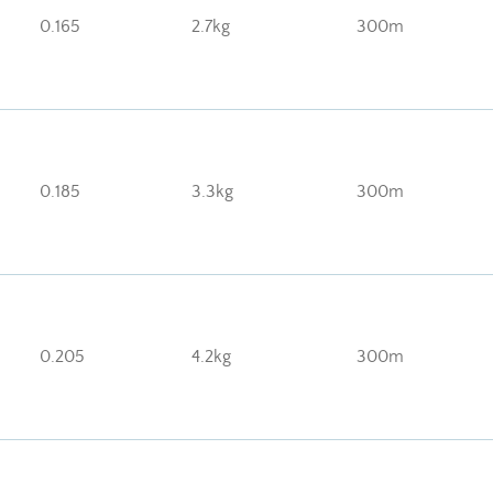
0.165
2.7kg
300m
0.185
3.3kg
300m
0.205
4.2kg
300m