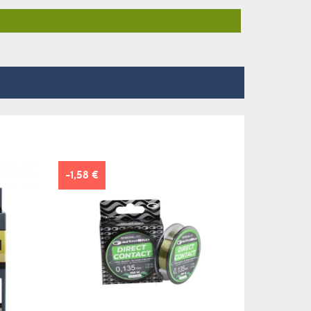
-1,58 €
-2,68 €