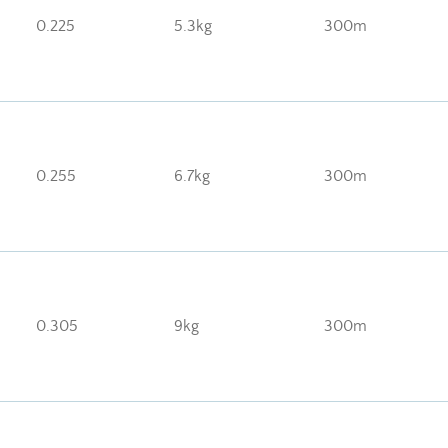
0.225
5.3kg
300m
0.255
6.7kg
300m
0.305
9kg
300m