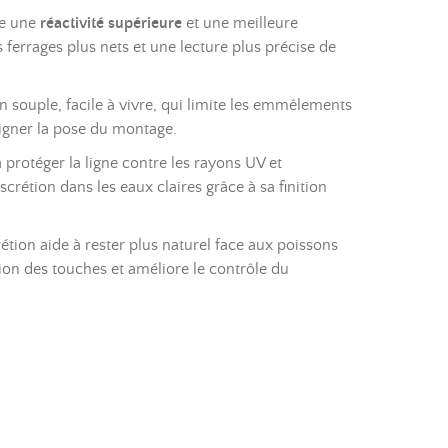
rte une
réactivité supérieure
et une meilleure
ferrages plus nets et une lecture plus précise de
n souple, facile à vivre, qui limite les emmêlements
soigner la pose du montage.
 protéger la ligne contre les rayons UV et
crétion dans les eaux claires grâce à sa finition
crétion aide à rester plus naturel face aux poissons
tion des touches et améliore le contrôle du