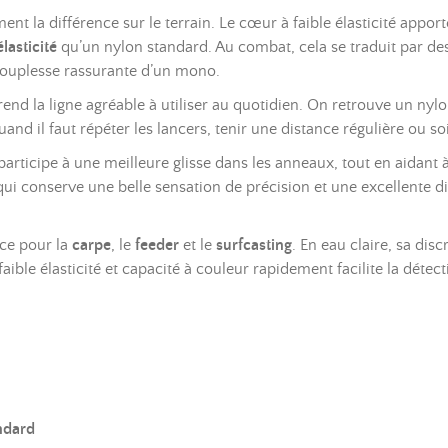
ment la différence sur le terrain. Le cœur à faible élasticité appo
lasticité
qu’un nylon standard. Au combat, cela se traduit par des 
 souplesse rassurante d’un mono.
rend la ligne agréable à utiliser au quotidien. On retrouve un nylo
quand il faut répéter les lancers, tenir une distance régulière ou 
participe à une meilleure glisse dans les anneaux, tout en aidant à
qui conserve une belle sensation de précision et une excellente dis
ace pour la
carpe
, le
feeder
et le
surfcasting
. En eau claire, sa dis
ible élasticité et capacité à couleur rapidement facilite la détec
ndard