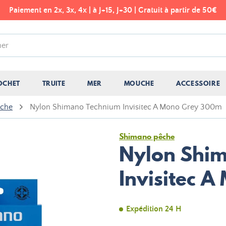
Paiement en 2x, 3x, 4x | à J+15, J+30 | Gratuit à partir de 50€
OCHET
TRUITE
MER
MOUCHE
ACCESSOIRE
êche
Nylon Shimano Technium Invisitec A Mono Grey 300m
Shimano pêche
Nylon Shi
Invisitec 
Expédition 24 H