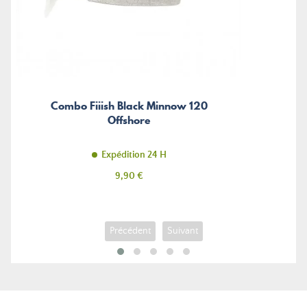
Combo Fiiish Black Minnow 120
Offshore
Expédition 24 H
Prix
9,90 €
Précédent
Suivant