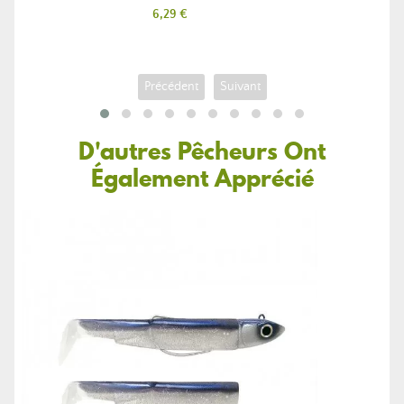
Prix
6,29 €
Précédent
Suivant
D'autres Pêcheurs Ont
Également Apprécié