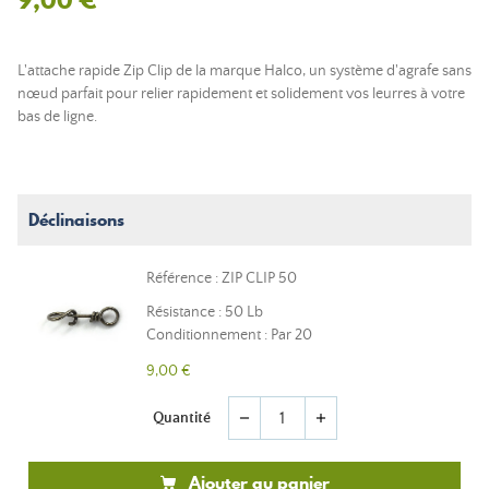
L'attache rapide Zip Clip de la marque Halco, un système d'agrafe sans
nœud parfait pour relier rapidement et solidement vos leurres à votre
bas de ligne.
Déclinaisons
Référence : ZIP CLIP 50
Résistance : 50 Lb
Conditionnement : Par 20
9,00 €
Quantité
remove
add
Ajouter au panier