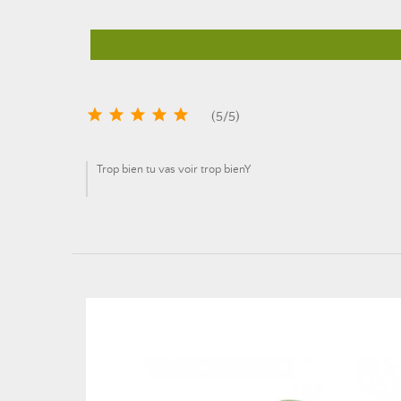





(
5
/
5
)
Trop bien tu vas voir trop bienY