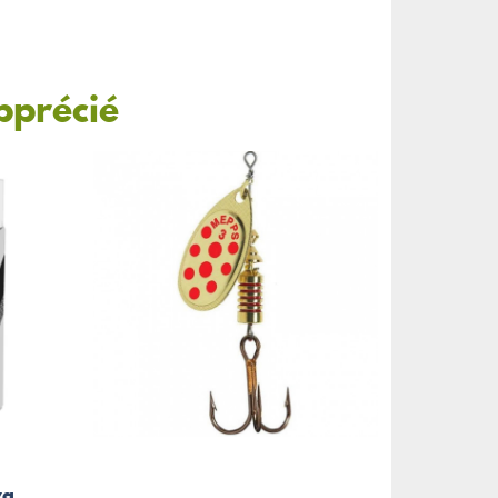
pprécié
wa