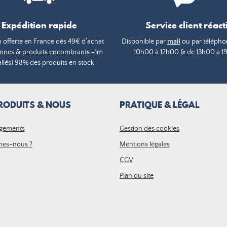
Expédition rapide
Service client réacti
n offerte en France dès 49€ d’achat
Disponible par
mail
ou par téléphon
annes & produits encombrants +1m
10h00 à 12h00 & de 13h00 à 1
lés) 98% des produits en stock
RODUITS & NOUS
PRATIQUE & LÉGAL
gements
Gestion des cookies
es-nous ?
Mentions légales
CGV
Plan du site