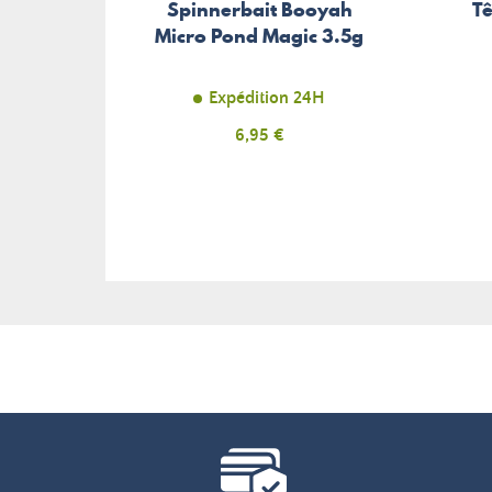
Spinnerbait Booyah
T
Micro Pond Magic 3.5g
Expédition 24H
Prix
6,95 €