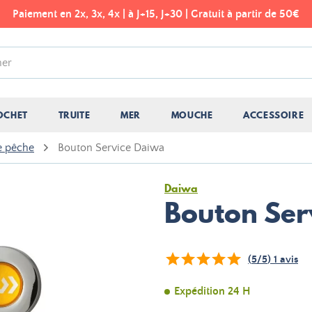
Paiement en 2x, 3x, 4x | à J+15, J+30 | Gratuit à partir de 50€
OCHET
TRUITE
MER
MOUCHE
ACCESSOIRE
e pêche
Bouton Service Daiwa
Daiwa
Bouton Ser
(
5
/
5
)
1
avis
Expédition 24 H