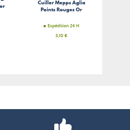
Cuiller Mepps Aglia
Cuill
er
Points Rouges Or
Sycl
Expédition 24 H
Prix
3,10 €