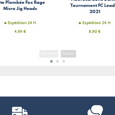
ête Plombée Fox Rage
Tournament FC Lead
Micro Jig Heads
2021
Expédition 24 H
Expédition 24 H
Prix
4,99 €
Prix
8,90 €
Précédent
Suivant