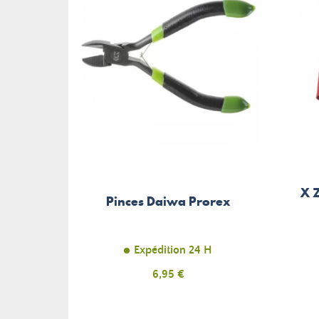
X 
Pinces Daiwa Prorex
Expédition 24 H
Prix
6,95 €