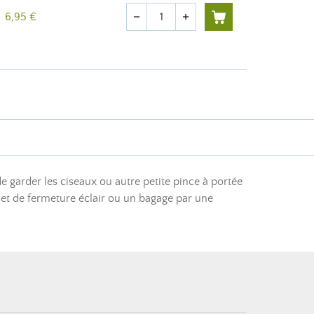
Quantité
6,95 €
remove
add
e garder les ciseaux ou autre petite pince à portée
llet de fermeture éclair ou un bagage par une