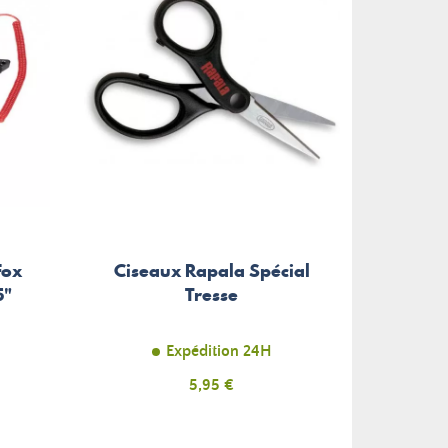
Etui
Fox
Ciseaux Rapala Spécial
Pl
5"
Tresse
Expédition 24H
Prix
5,95 €