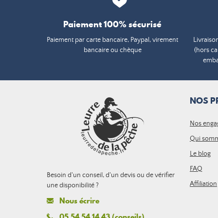
Paiement 100% sécurisé
Paiement par carte bancaire, Paypal, virement
Livraiso
bancaire ou chèque
(hors c
embal
NOS P
Nos enga
Qui somm
Le blog
FAQ
Besoin d'un conseil, d'un devis ou de vérifier
Affiliation
une disponibilité ?
Nous écrire
05 54 54 14 43 (conseils)