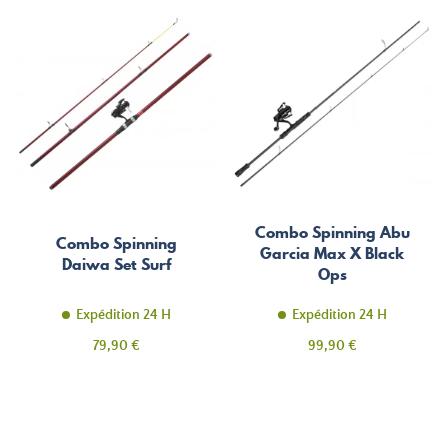
Combo Spinning Abu
Combo Spinning
Garcia Max X Black
Daiwa Set Surf
Ops
Expédition 24 H
Expédition 24 H
Prix
Prix
79,90 €
99,90 €