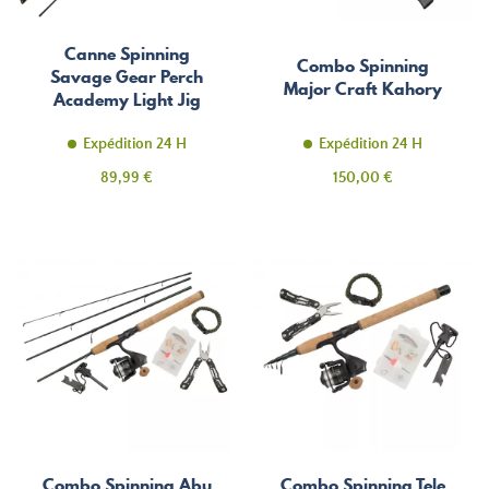
Canne Spinning
Combo Spinning
Savage Gear Perch
Major Craft Kahory
Academy Light Jig
215
Expédition 24 H
Expédition 24 H
Prix
Prix
89,99 €
150,00 €
Combo Spinning Abu
Combo Spinning Tele