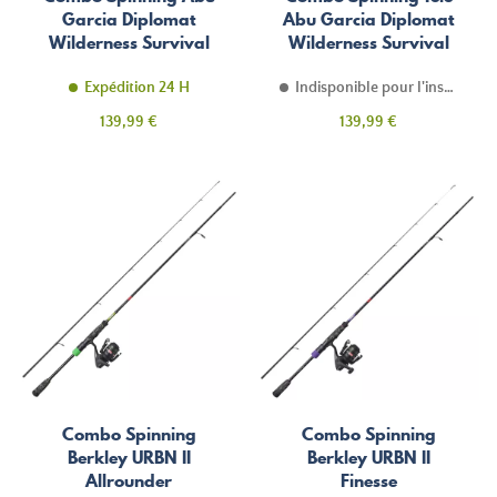
Garcia Diplomat
Abu Garcia Diplomat
Wilderness Survival
Wilderness Survival
4PC
Expédition 24 H
Indisponible pour l'instant
Prix
Prix
139,99 €
139,99 €
Combo Spinning
Combo Spinning
Berkley URBN II
Berkley URBN II
Allrounder
Finesse