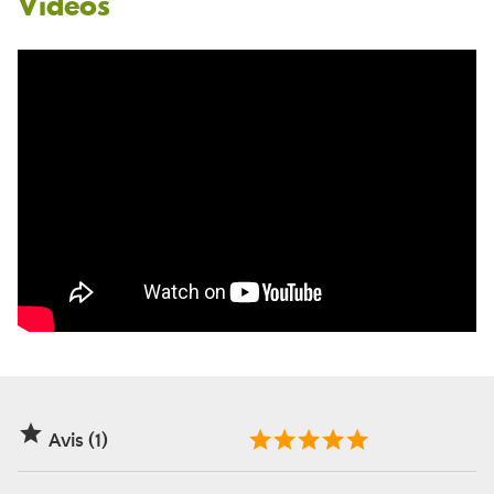
Vidéos

Avis (1)