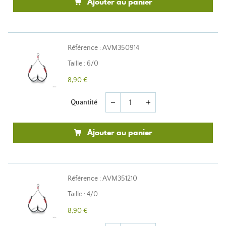
Ajouter au panier
Référence : AVM350914
Taille : 6/0
8,90 €
Quantité
remove
add
Ajouter au panier
Référence : AVM351210
Taille : 4/0
8,90 €