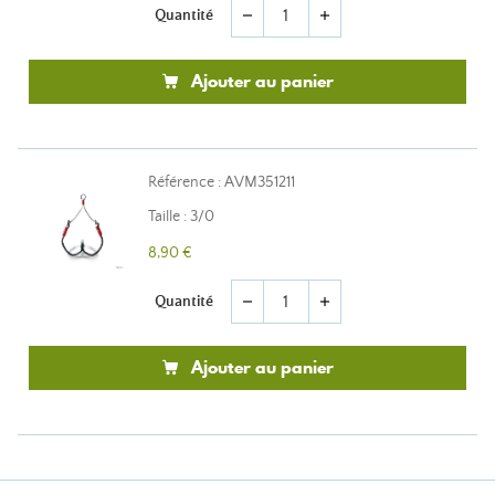
Quantité
remove
add
Ajouter au panier
Référence : AVM351211
Taille : 3/0
8,90 €
Quantité
remove
add
Ajouter au panier