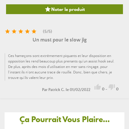

Noter le produit





(
5
/
5
)
Un must pour le slow jig
Ces hameçons sont extrêmement piquants et leur disposition en
opposition les rend beaucoup plus prenants qu’un assist hook seul.
De plus, après des mois d’utilisation en mer sans rinçage, pour
l’instant ils n’ont aucune trace de rouille. Donc, bien que chers, je
trouve qu’ils valent leur prix.


0
-
0
Par
Patrick G.
le 01/02/2022
Ça Pourrait Vous Plaire...