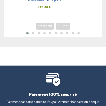
Prix
139,00 €
Précédent
Suivant
Paiement 100% sécurisé
Paiement par carte bancaire, Paypal, virement bancaire ou chèque