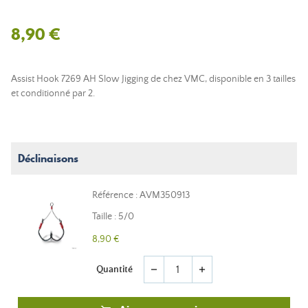
8,90 €
Assist Hook 7269 AH Slow Jigging de chez VMC, disponible en 3 tailles
et conditionné par 2.
Déclinaisons
Référence : AVM350913
Taille : 5/0
8,90 €
Quantité
remove
add