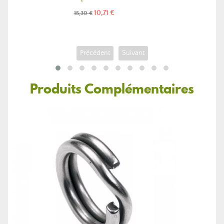
Prix
Prix
10,71 €
15,30 €
de
base
Précédent
Suivant
Produits Complémentaires