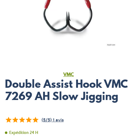
VMC
Double Assist Hook VMC
7269 AH Slow Jigging
(
5
/
5
)
1
avis
Expédition 24 H