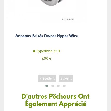
Anneaux Brisés Owner Hyper Wire
Expédition 24 H
Prix
7,90 €
Précédent
Suivant
D'autres Pêcheurs Ont
Également Apprécié